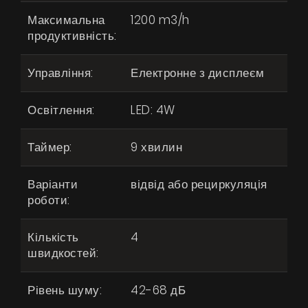
Максимальна
1200 m3/h
продуктивність:
Продукти
Про нас
Управління:
Електронне з дисплеєм
Сторінка дизайнера
Освітлення:
LED: 4W
Технічна підтримка
Таймер:
9 хвилин
Віртуальний салон
Де придбати
Варіанти
відвід або рециркуляція
роботи:
Галерея
Акції
Кількість
4
швидкостей:
Співпраця
Контакти
Рівень шуму:
42-68 дБ