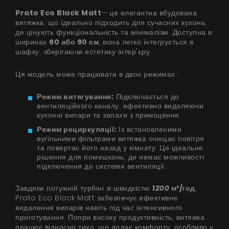
Prato Eco Black Matt
— це елегантна вбудована
витяжка, що ідеально підходить для сучасних кухонь,
де цінують функціональність та мінімалізм. Доступна в
ширинах
60 або 90 см
, вона легко інтегрується в
шафку, зберігаючи естетику інтер'єру.
Ця модель може працювати в двох режимах:
Режим витягування:
Підключається до
вентиляційного каналу, ефективно видаляючи
кухонні випари та запахи з приміщення.
Режим рециркуляції:
Із встановленими
вугільними фільтрами витяжка очищає повітря
та повертає його назад у кімнату. Це ідеальне
рішення для помешкань, де немає можливості
підключення до системи вентиляції.
Завдяки потужній турбіні зі швидкістю
1200
м³/год
,
Prato Eco Black Matt забезпечує ефективне
видалення випарів навіть під час інтенсивного
приготування. Попри високу продуктивність, витяжка
працює відносно тихо, що додає комфорту, особливо у