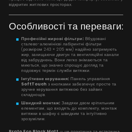
відкритих житлових просторах.
Особливості та переваги:
Професійні жирові фільтри:
Вбудовані
сталево-алюмінієві лабіринтні фільтри
(розміром 243 × 205 мм) надійно затримують
жир, захищаючи двигун та вентиляційні канали
від забруднень. Вони легко знімаються та
миються, що значно спрощує догляд та
подовжує термін служби витяжки.
Інтуїтивне керування:
Панель управління
SoftTouch
з кнопками забезпечує просте та
зручне керування витяжкою без зайвих
складнощів.
Швидкий монтаж:
Завдяки двом кріпильним
елементам, що входять до комплекту, монтаж
витяжки в шафку є швидким та інтуїтивно
зрозумілим.
Prato Eco Black Matt
— це практична та естетична