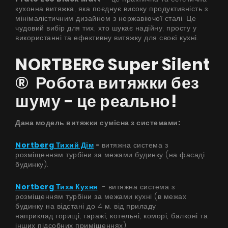
кухонна витяжка, яка поєднує високу продуктивність з
мінімалістичним дизайном з нержавіючої сталі. Це
чудовий вибір для тих, хто шукає надійну, просту у
використанні та ефективну витяжку для своєї кухні.
NORTBERG Super Silent
® Робота витяжки без
шуму - це реально!
Дана модель витяжки сумісна з системами:
Nortberg Тихий Дім
-
витяжна система з
розміщенням турбіни за межами будинку (на фасаді
будинку).
Nortberg Тиха Кухня
- витяжна система з
розміщенням турбіни за межами кухні (в межах
будинку на відстані до 4 м. від приладу,
наприклад горищі, гаражі, котельні, коморі, балконі та
інших підсобних приміщеннях).