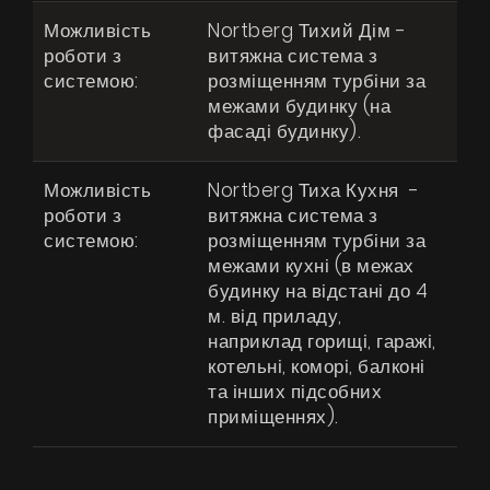
Можливість
Nortberg Тихий Дім -
UA
|
RU
роботи з
витяжна система з
системою:
розміщенням турбіни за
межами будинку (на
фасаді будинку).
Можливість
Nortberg Тиха Кухня -
роботи з
витяжна система з
системою:
розміщенням турбіни за
межами кухні (в межах
будинку на відстані до 4
м. від приладу,
наприклад горищі, гаражі,
котельні, коморі, балконі
та інших підсобних
приміщеннях).