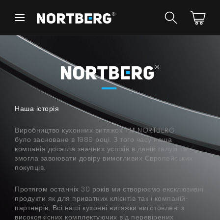
Назад
Назад
Порадник
Новинки
Витяжки Острівні
Витяжки Пристінні
Витяжки Вбудовані
Витяжки Рустикальні
Наша історія
Витяжки Стельові
БАЧИТИ ВСЕ
Витяжки Циліндричні
Виробництво кухонних витяжок ТМ NORTBERG
Витяжки Декоративні
було засноване в 1989 році. З того часу наша
Витяжки Повновбудовані
компанія досягла значних успіхів в даній галузі та
змогла завоювати довіру вимогливих Європейських
Витяжки Телескопічні
Інструкції
покупців.
Витяжки Інтегровані
Аксесуари
Протягом останніх 30 років ми створюємо ексклюзивні
Взірці кольорів
продукти як для приватних клієнтів так і компаній-
партнерів. Всі наші кухонні витяжки виготовлені з
високоякісних комплектуючих від перевірених