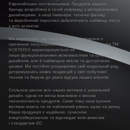
Європейських постачальників. Продукти нашого
БАЧИТИ ВСЕ
Серія Super Silent
бренду розроблені в тісній співпраці з авторитетними
дизайнерами, а наші інженери, технічні фахівці
та виробничий персонал забезпечують найвищу якість
Nortberg Тихий Дім
у всіх аспектах.
Витяжки з турбіною на даху будинку
FAQ - часті питання
Ми переконані, що наші інноваційні рішення є
Nortberg Тиха Кухня
причиною популярності наших продуктів. Витяжки ТМ
Витяжки з турбіною за межами кухнної кімнати
NORTBERG характеризуються не
лише функціональними можливостями та сучасним
дизайном, але й найвищою якістю та доступними
цінами. Ми постійно розширяємо свій модельний ряд,
БАЧИТИ ВСЕ
дотримуючись нових тенденцій у світі побутової
техніки та беручи до уваги відгуки наших клієнтів.
Спільною рисою всіх наших витяжок є унікальний
Технічна підтримка
дизайн, однак не менш важливою є висока
технологічність продуктів. Саме тому наші кухонні
витяжки мають чи не найнижчий рівень шуму на ринку.
FAQ
Наша продукція є надійною, сучасною,
енергозберігаючою та відповідає всім вимогам
Гарантія
і стандартам ЄС.