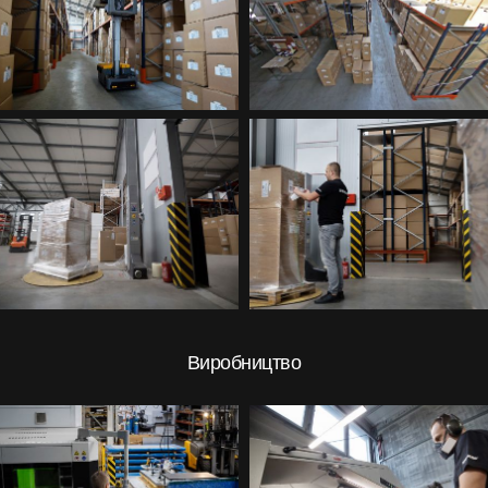
Про нас
Сторінка дизайнера
Технічна підтримка
Віртуальний салон
Де придбати
Галерея
Акції
Співпраця
Виробництво
Контакти
UA
|
RU