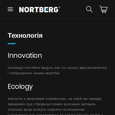
Назад
Назад
Порадник
Новинки
Технологія
Витяжки Острівні
Витяжки Пристінні
Витяжки Вбудовані
Витяжки Рустикальні
Innovation
Витяжки Стельові
БАЧИТИ ВСЕ
Витяжки Циліндричні
інновації постійно ведуть нас по шляху вдосконалення
Витяжки Декоративні
і покращення наших виробів.
Витяжки Повновбудовані
Витяжки Телескопічні
Інструкції
Ecology
Витяжки Інтегровані
Аксесуари
екологія є важливим елементом, на який ми завжди
Взірці кольорів
зважаємо при створенні нових кухонних витяжок,
оскільки вони можуть сприяти поліпшенню
навколишнього середовища та гармонійного життя з