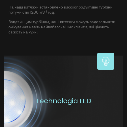
Галерея
На наші витяжки встановлено високопродуктивні турбіни
потужністю 1200 м3 / год.
Акції
Завдяки цим турбінам, наші витяжки можуть задовольнити
Співпраця
очікування навіть найвибагливіших клієнтів, які цінують
свіжість на кухні.
Контакти
UA
|
RU
Technologia LED