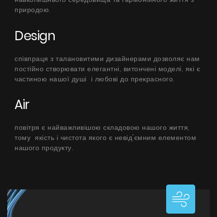
БАЧИТИ ВСЕ
природою.
Серія Super Silent
Design
Nortberg Тихий Дім
Витяжки з турбіною на даху будинку
FAQ - часті питання
співпраця з талановитими дизайнерами дозволяє нам
Nortberg Тиха Кухня
постійно створювати елегантні, витончені моделі, які є
частиною нашої душі і любові до прекрасного.
Витяжки з турбіною за межами кухнної кімнати
Air
БАЧИТИ ВСЕ
повітря є найважливішою складовою нашого життя,
тому якість і чистота якого є невід'ємним елементом
нашого продукту.
Технічна підтримка
FAQ
Гарантія