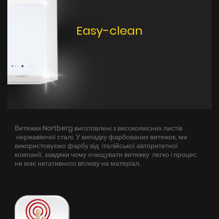
Easy-clean
Витяжки Nortberg виготовлені з високоякісних листів
нержавіючої сталі. У випадку фарбованих витяжок, ми
використовуємо фарбу від італійської авторитетної
компанії, завдяки чому очищувати витяжку легко і процес
не має негативного впливу на матеріал.