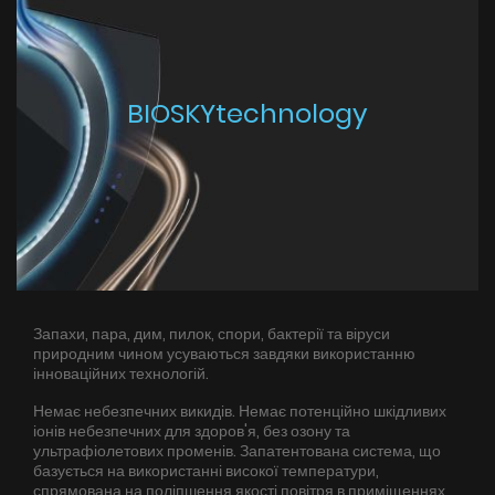
Поради
Сервіс
BIOSKYtechnology
Інструкції
Запахи, пара, дим, пилок, спори, бактерії та віруси
природним чином усуваються завдяки використанню
інноваційних технологій.
Немає небезпечних викидів. Немає потенційно шкідливих
іонів небезпечних для здоров'я, без озону та
ультрафіолетових променів. Запатентована система, що
базується на використанні високої температури,
спрямована на поліпшення якості повітря в приміщеннях