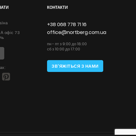
НАТИ
КОНТАКТИ
аїна
+38 068 778 71 16
office@nortberg.com.ua
6А офіс 73
ль
пн - пт з 9:00 до 18:00
сб з 10:00 до 17:00
ЗВ'ЯЖІТЬСЯ З НАМИ
ах: