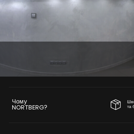
Чому
Шв
та 
NORTBERG?