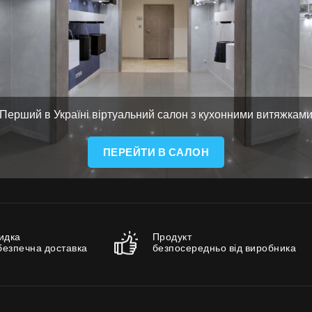
Де придбати
Галерея
Акції
Співпраця
Контакти
Перший в Україні віртуальний салон з кухонними витяжкам
ПЕРЕЙТИ В САЛОН
UA
|
RU
идка
Продукт
безпечна доставка
безпосередньо від виробника