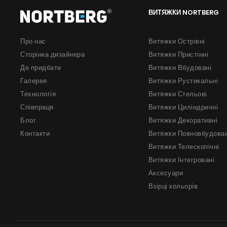
ВИТЯЖКИ NORTBERG
Про нас
Витяжки Острівні
Сторінка дизайнера
Витяжки Пристінні
Де придбати
Витяжки Вбудовані
Галерея
Витяжки Рустикальні
Технологія
Витяжки Стельові
Співпраця
Витяжки Циліндричні
Блог
Витяжки Декоративні
Контакти
Витяжки Повновбудован
Витяжки Телескопічні
Витяжки Інтегровані
Аксесуари
Взірці кольорів