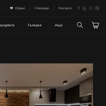
k
Обрані
Співпраця
Контакти
придбати
Галерея
Акції
Технічна підтримка
тання
FAQ
Гарантія
Поради
Сервіс
Інструкції