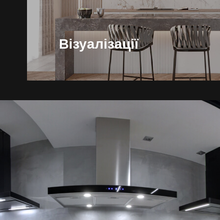
Аксесуари
Взірці кольорів
Візуалізації