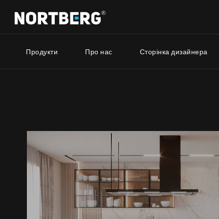
Продукти
Про нас
Сторінка дизайнера
Серія 
Новинки
Порадник
Витяжки Острівні
Витяжки Пристінні
Nortberg 
Витяжки Вбудовані
Витяжки з
Витяжки Рустикальні
будинку
Витяжки Стельові
Nortberg 
Витяжки Циліндричні
Витяжки з
Витяжки Декоративні
кухнної к
Витяжки Повновбудовані
Витяжки Телескопічні
Витяжки Інтегровані
БАЧИТИ ВСЕ