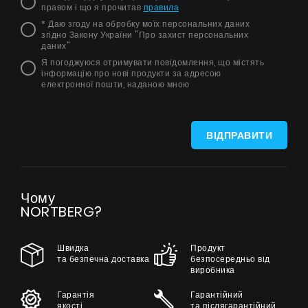
правом і що я прочитав
правила
* Даю згоду на обробку моїх персональних даних
згідно Закону України "Про захист персональних
даних"
Я погоджуюся отримувати повідомлення, що містять
інформацію про нові продукти за адресою
електронної пошти, наданою мною
Продукти
ВІДПРАВИТИ
Про нас
Сторінка дизайнера
Чому
Технічна підтримка
NORTBERG?
Віртуальний салон
Швидка
Продукт
Де придбати
та безпечна доставка
безпосередньо від
виробника
Галерея
Гарантія
Гарантійний
Акції
якості
та післягарантійний