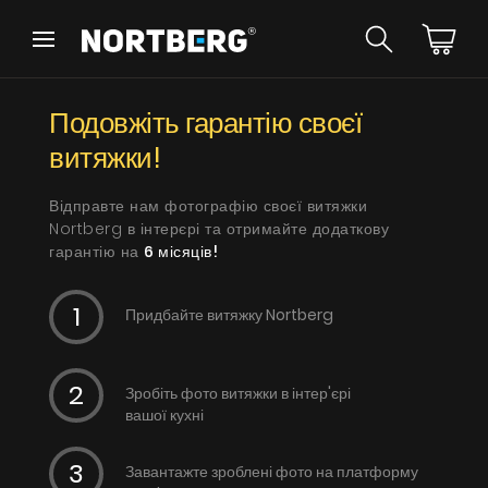
Назад
Назад
Подовжіть гарантію своєї
Порадник
Новинки
Витяжки Острівні
витяжки!
Витяжки Пристінні
Витяжки Вбудовані
Відправте нам фотографію своєї витяжки
Витяжки Рустикальні
Nortberg в інтерєрі та отримайте додаткову
Витяжки Стельові
гарантію на
6 місяців!
БАЧИТИ ВСЕ
Витяжки Циліндричні
Витяжки Декоративні
Придбайте витяжку Nortberg
Витяжки Повновбудовані
Витяжки Телескопічні
Інструкції
Витяжки Інтегровані
Зробіть фото витяжки в інтер'єрі
Аксесуари
вашої кухні
Взірці кольорів
Завантажте зроблені фото на платформу