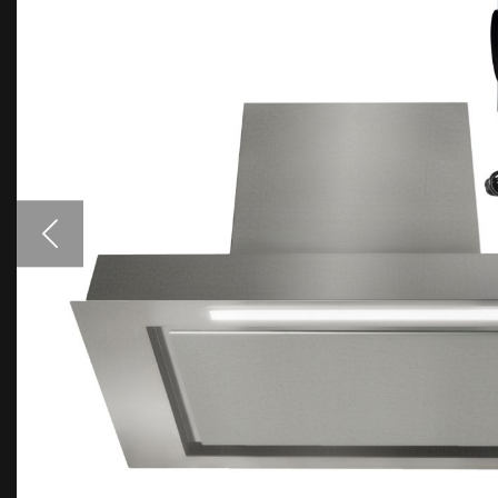
Аксесуари
Взірці кольорів