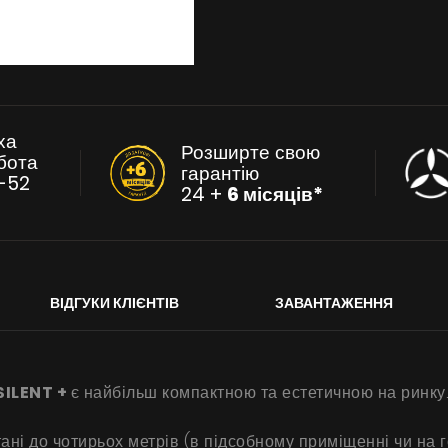
ха
Розширте свою
бота
гарантію
-52
24 +
6 місяців*
ВІДГУКИ КЛІЄНТІВ
ЗАВАНТАЖЕННЯ
ILENT +
є найбільш компактною та естетичною на ринку
стані до чотирьох метрів (в підсобному приміщенні чи н