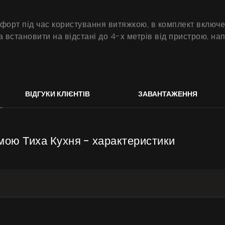
орт під час користування витяжкою, в комплект включен
а встановити на відстані до 4-х метрів від пристрою, н
ВІДГУКИ КЛІЄНТІВ
ЗАВАНТАЖЕННЯ
Продукти
мою Тиха Кухня - характеристики
Про нас
Сторінка дизайнера
Технічна підтримка
Віртуальний салон
Де придбати