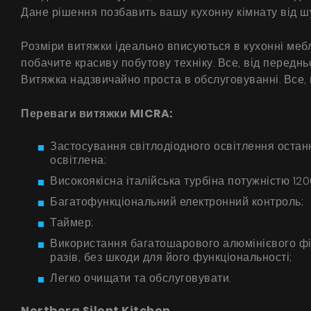
Дане рішення позбавить вашу кухонну кімнату від 
Розміри витяжки ідеально вписуються в кухонні мебл
побачите красиву побутову техніку. Все, від передньо
Витяжка надзвичайно проста в обслуговуванні. Все, 
Переваги витяжки MICRA:
Застосування світлодіодного освітлення остан
освітлена;
Високоякісна італійська турбіна потужністю 120
Багатофункціональний електронний контроль;
Таймер;
Використання багатошарового алюмінієвого фі
разів, без шкоди для його функціональності;
Легко очищати та обслуговувати.
Nortberg Silent Kitchen