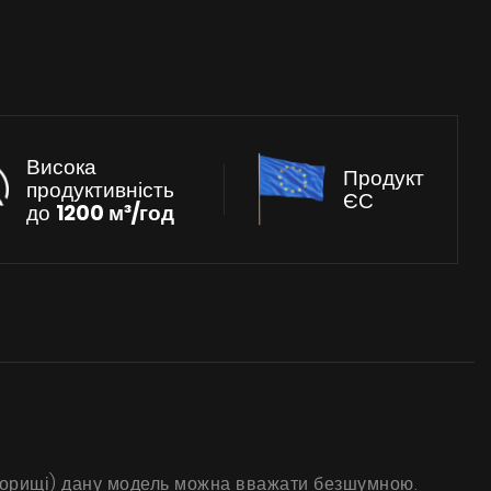
Висока
Продукт
продуктивність
ЄС
до
1200 м³/год
.
а горищі) дану модель можна вважати безшумною.