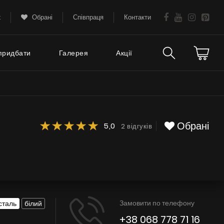
k
Обрані
Співпраця
Контакти
придбати
Галерея
Акції
Технічна підтримка
тання
FAQ
Обрані
5,0
2 відгуків
Гарантія
Поради
Сервіс
Замовити по телефону
сталь
білий
Інструкції
+38 068 778 71 16