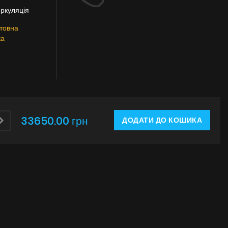
иркуляція
товна
ка
33650.00 грн
ДОДАТИ ДО КОШИКА