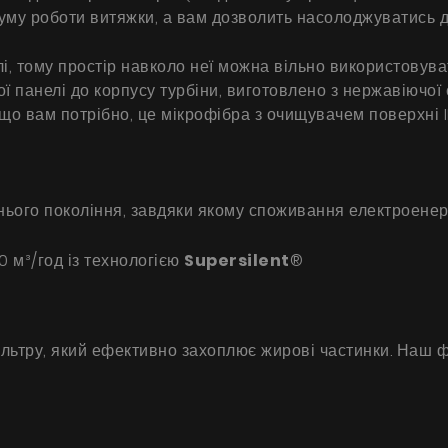
шуму роботи витяжки, а вам дозволить насолоджуватись 
і, тому простір навколо неї можна вільно використовув
ї панелі до корпусу турбіни, виготовлено з нержавіючої с
що вам потрібно, це мікрофібра з очищувачем поверхні 
нього покоління, завдяки якому споживання електроенерг
0 м³/год із технологією
Supersilent
®
льтру, який ефективно захоплює жирові частинки. Наш ф