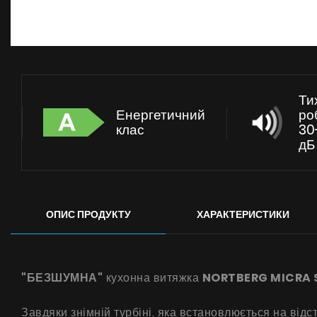
Ти
Енергетичний
ро
клас
30
дБ
ОПИС ПРОДУКТУ
ХАРАКТЕРИСТИКИ
"БЕЗШУМНА"
кухонна витяжка
NORTBERG MICRA S
Завдяки знімній турбіні, яка встановлюється на від