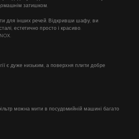
домашнім затишком.
ати для інших речей. Відкривши шафу, ви
талі, естетично просто і красиво.
INOX.
ії є дуже низьким, а поверхня плити добре
ільтр можна мити в посудомийній машині багато