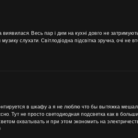
 виявилася. Весь пар і дим на кухні довго не затримуют
и музику слухати. Світлодіодна підсвітка зручна, очі не 
монтируется в шкафу а я не люблю что бы вытяжка мешал
сно. Тут не просто светодиодная подсветка как в больш
светом охватывать и при этом экономить на электричест
)