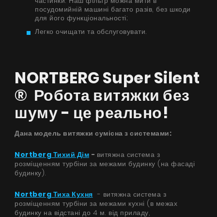
частинки. Наш фільтр можна мити в
посудомийній машині багато разів, без шкоди
для його функціональності;
Легко очищати та обслуговувати.
NORTBERG Super Silent
® Робота витяжки без
шуму - це реально!
Дана модель витяжки сумісна з системами:
Nortberg Тихий Дім
-
витяжна система з
розміщенням турбіни за межами будинку (на фасаді
будинку).
Nortberg Тиха Кухня
- витяжна система з
розміщенням турбіни за межами кухні (в межах
будинку на відстані до 4 м. від приладу,