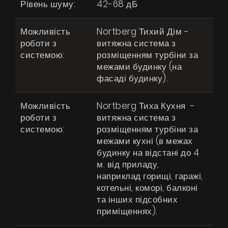
Рівень шуму:
42-68 дБ
Віртуальний салон
Можливість
Nortberg Тихий Дім -
Де придбати
роботи з
витяжна система з
системою:
розміщенням турбіни за
Галерея
межами будинку (на
Акції
фасаді будинку).
Співпраця
Можливість
Nortberg Тиха Кухня -
Контакти
роботи з
витяжна система з
системою:
розміщенням турбіни за
межами кухні (в межах
UA
|
RU
будинку на відстані до 4
м. від приладу,
наприклад горищі, гаражі,
котельні, коморі, балконі
та інших підсобних
приміщеннях).