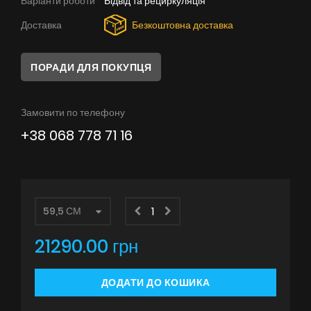
Варіанти роботи
Відвід та рециркуляція
Поради
Доставка
Безкоштовна доставка
Сервіс
ПОРАДИ ДЛЯ ПОКУПЦЯ
Інструкції
Замовити по телефону
+38 068 778 71 16
21290.00 грн
ДОДАТИ ДО КОШИКА