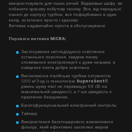
використовувати для інших речей. Відкривши шафу, ви
побачите красиву побутову техніку. Все, від передньої
панелі до корпусу турбіни, все пофарбовано в один
колір, естетично просто і красиво.
Витяжка надзвичайно проста в обслуговуванні.
Переваги витяжки MICRA:
Застосування світлодіодного освітлення
останнього покоління, завдяки якому
споживання електроенергії є дуже низьким, а
поверхня плити добре освітлена;
Високоякісна італійська турбіна потужністю
1200 м³/год із технологією
Supersilent
®,
рівень шуму якої не перевищує 68 dB на
максимальній швидкості, а 1-ша швидкість є
практично безшумною;
Багатофункціональний електронний контроль;
Таймер;
Використання багатошарового алюмінієвого
фільтру, який ефективно захоплює жирові