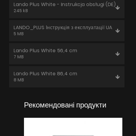
Lando Plus White - Instrukcja obsługi (DE)
245 kB
LANDO_PLUS Інструкція з експлуатації UA
5 MB
Lando Plus White 56,4 cm
7 MB
Lando Plus White 86,4 cm
8 MB
Рекомендовані продукти