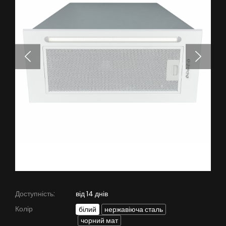
БАЧИТИ ВСЕ
Серія Super Silent
Nortberg Тихий Дім
Витяжки з турбіною на даху будинку
FAQ - часті питання
Nortberg Тиха Кухня
Витяжки з турбіною за межами кухнної кімнати
БАЧИТИ ВСЕ
Технічна підтримка
FAQ
Доступність:
від 14 днів
Колір
білий
нержавіюча сталь
Гарантія
чорний мат