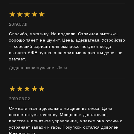
2019.07.11
Спасибо, магазину! Не подвели. Отличная вытяжка:
хорошо тянет, не шумит. Цена, адекватная. Устройство
— хороший вариант для экспресс-покупки, когда
вытяжка УЖЕ нужна, а на элитные варианты денег не
хватает.
Додано користувачем: Леся
Продукти
Про нас
2019.05.02
Сторінка дизайнера
Симпатичная и довольно мощная вытяжка. Цена
соответствует качеству. Мощности достаточно,
Технічна підтримка
простое и понятное управление, а также она отлично
устраняет запахи и гарь. Покупкой остался доволен.
Віртуальний салон
Рекомендую.