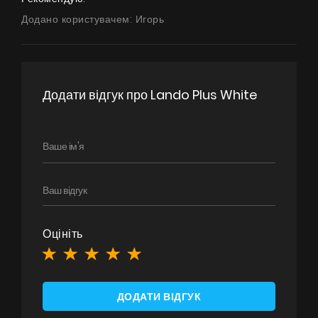
Де придбати
Додано користувачем: Игорь
Галерея
Акції
Співпраця
Додати відгук про Lando Plus White
Контакти
UA
|
RU
Оцініть
ДОДАТИ ВІДГУК