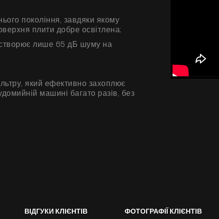
Галерея
нього покоління, завдяки якому
Акції
оверхня плити добре освітлена;
 створює лише 65 дБ шуму на
Співпраця
Контакти
льтру, який ефективно захоплює
домийній машині багато разів, без
UA
|
RU
ВІДГУКИ КЛІЄНТІВ
ФОТОГРАФІЇ КЛІЄНТІВ