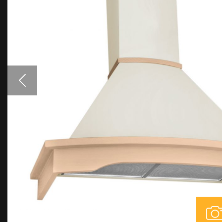
Аксесуари
Взірці кольорів