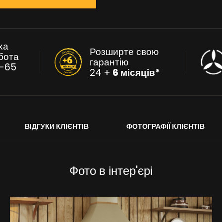
ха
Розширте свою
бота
гарантію
-65
24 +
6 місяців*
ВІДГУКИ КЛІЄНТІВ
ФОТОГРАФІЇ КЛІЄНТІВ
Фото в інтер'єрі