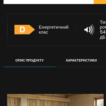
Ти
Енергетичний
ро
клас
54
дБ
ОПИС ПРОДУКТУ
ХАРАКТЕРИСТИКИ