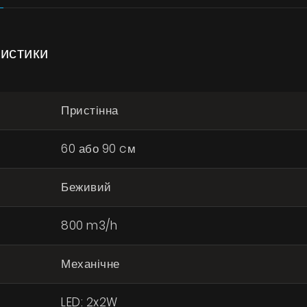
ристики
Пристінна
60 або 90 cм
Беживий
800 m3/h
Механічне
LED: 2x2W