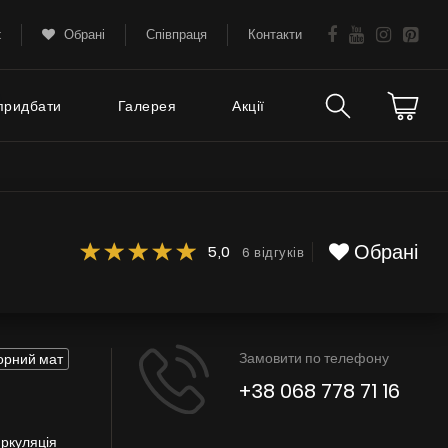
k
Обрані
Співпраця
Контакти
придбати
Галерея
Акції
Технічна підтримка
тання
FAQ
Обрані
5,0
6 відгуків
Гарантія
Поради
Замовити по телефону
орний мат
Сервіс
+38 068 778 71 16
Інструкції
иркуляція