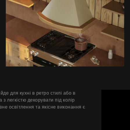
Продукти
Про нас
Сторінка дизайнера
йде для кухні в ретро стилі або в
з легкістю декорувати під колір
Технічна підтримка
вне освітлення та якісне виконання є
Віртуальний салон
Де придбати