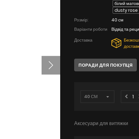
білий матов
dusty rose
Розмір:
40 см
Варіанти роботи
Відвід та рец
Доставка
Безкош
достав
ПОРАДИ ДЛЯ ПОКУПЦЯ
Аксесуари для витяжки