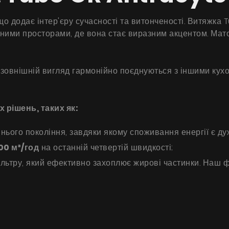
 що додає інтер'єру сучасності та витонченості. Витяжка 
ичними просторами, де вона стає виразним акцентом. Ма
ий зовнішній вигляд гармонійно поєднуються з іншими к
 рішень, таких як:
ього покоління, завдяки якому споживання енергії є дуж
00 м³/год
на останній четвертій швидкості;
льтру, який ефективно захоплює жирові частинки. Наш ф