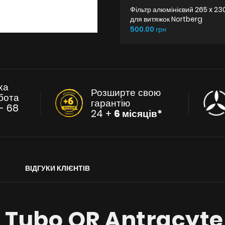
Фільтр алюмінієвий 265 x 23
для витяжок Nortberg
500.00 грн
ха
Розширте свою
бота
гарантію
- 68
24 +
6 місяців*
ВІДГУКИ КЛІЄНТІВ
а Tubo OR Antracyte