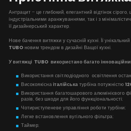
Антрацит – це глибокий, елегантний відтінок сірого,
індустріальними аранжуваннями, так і з мінімаліст
її дизайнерський характер.
Нове бачення витяжки у сучасній кухні. Її унікальн
TUBO
новим трендом в дизайні Ващої кухні.
У витяжці TUBO використано багато інноваційних
Використання світлодіодного освітлення останн
Високоякісна
італійська
турбіна потужністю
12
Використання багатошарового алюмінієвого фі
разів, без шкоди для його функціональності;
Чотириступеневе управління роботи турбіни;
Легке встановлення вугільного фільтра;
Таймер;