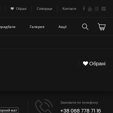
k
Обрані
Співпраця
Контакти
придбати
Галерея
Акції
Технічна підтримка
тання
FAQ
Обрані
Гарантія
Поради
Сервіс
Замовити по телефону
Інструкції
+38 068 778 71 16
чорний мат