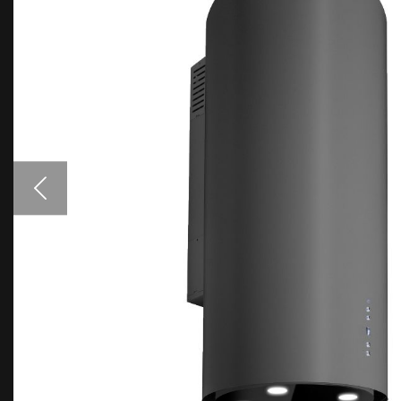
Аксесуари
Взірці кольорів