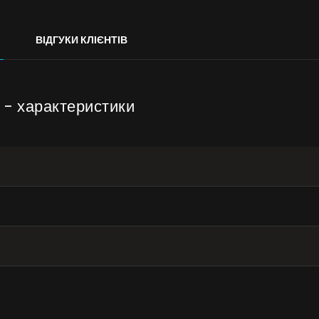
Галерея
Акції
ВІДГУКИ КЛІЄНТІВ
Співпраця
Контакти
 - характеристики
UA
|
RU