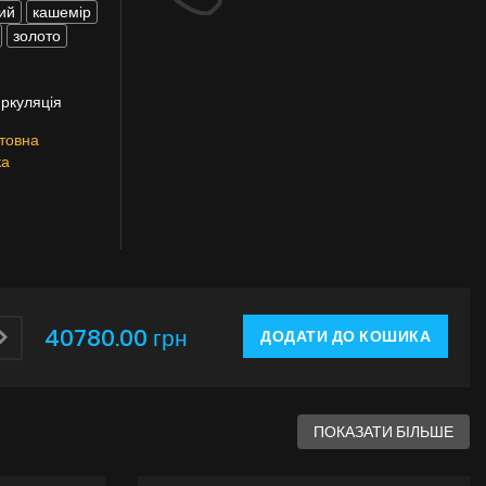
ий
кашемір
золото
иркуляція
товна
ка
40780.00 грн
ДОДАТИ ДО КОШИКА
ПОКАЗАТИ БІЛЬШЕ