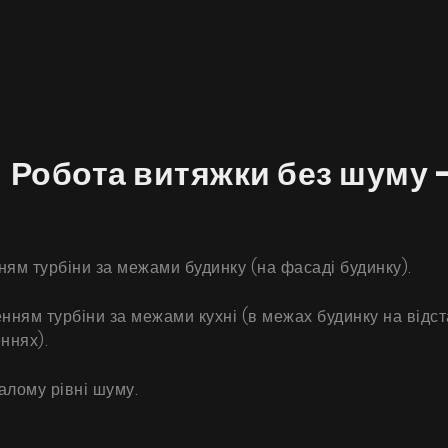
 Робота витяжки без шуму -
Продукти
ям турбіни за межами будинку (на фасаді будинку).
Про нас
Сторінка дизайнера
ням турбіни за межами кухні (в межах будинку на відстан
ннях).
Технічна підтримка
алому рівні шуму.
Віртуальний салон
Де придбати