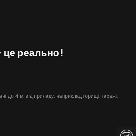
 це реально!
і до 4 м. від приладу, наприклад горищі, гаражі,