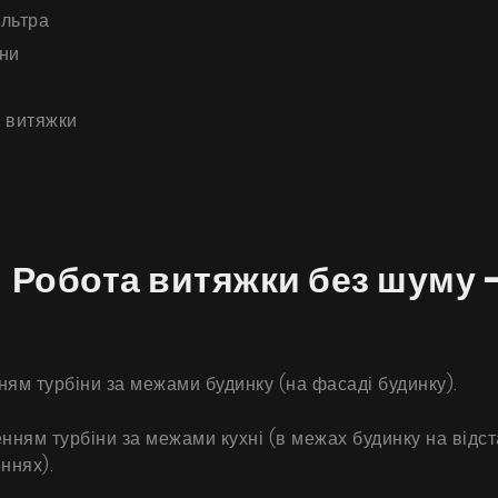
ільтра
іни
 витяжки
Продукти
 Робота витяжки без шуму -
Про нас
Сторінка дизайнера
ям турбіни за межами будинку (на фасаді будинку).
Технічна підтримка
Віртуальний салон
ням турбіни за межами кухні (в межах будинку на відстан
ннях).
Де придбати