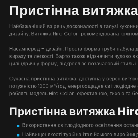
Пристінна витяжка
Найбажаніший взірець досконалості в галузі кухонн
дизайну. Витяжка Hiro Color рекомендована кожному,
Насамперед – дизайн. Проста форма труби набула д
виразу та легкості. Варто також відзначити чудово 
циліндричну форму, підкреслює позачасовий стиль і 
Сучасна пристінна витяжка, доступна у версії витя
потужністю 1200 м³/год, енергоощадне світлодіодне 
роблять модель Hiro Color ефективною, тихою та бе
Пристінна витяжка Hiro
Використання світлодіодного освітлення останн
Найвищої якості турбіна італійського виробниц