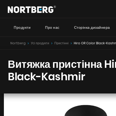
Продукти
Про нас
Сторінка дизайнера
Nortberg
Усі продукти
Пристінні
Hiro OR Color Black-Kash
Серія 
Новинки
Порадник
Витяжки Острівні
Витяжка пристінна Hi
Витяжки Пристінні
Nortberg 
Витяжки Вбудовані
Витяжки з
Black-Kashmir
Витяжки Рустикальні
будинку
Витяжки Стельові
Nortberg 
Витяжки Циліндричні
Витяжки з
Витяжки Декоративні
кухнної к
Витяжки Повновбудовані
Витяжки Телескопічні
Витяжки Інтегровані
БАЧИТИ ВСЕ