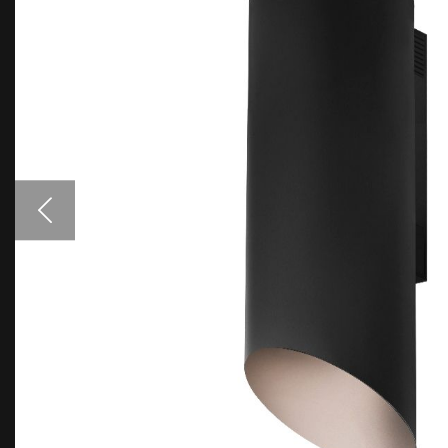
Аксесуари
Взірці кольорів