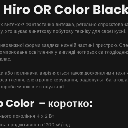
 Hiro OR Color Bla
их витяжок! Фантастична витяжка, ретельно спроєктована
 хто шукає виняткову побутову техніку для своєї кухні.
ивовижної форми завдяки нижній частині пристрою. Спец
вкомпоноване освітлення у вигляді чотирьох світлодіодн
клас.
жки або поглинача, вирізняється також досконалими тех
освітлення, електронне керування, радіопульт, багатоша
зпроблемною в експлуатації.
 Color – коротко:
ього покоління 4 x 2 Вт
тва продуктивністю 1200 м³/год