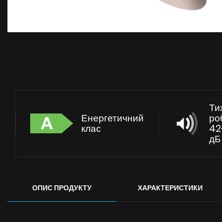
Ти
Енергетичний
ро
клас
42
дБ
ОПИС ПРОДУКТУ
ХАРАКТЕРИСТИКИ