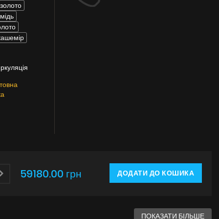
/золото
мідь
олото
кашемір
иркуляція
товна
ка
59180.00 грн
ДОДАТИ ДО КОШИКА
ПОКАЗАТИ БІЛЬШЕ