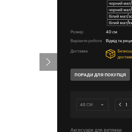
чорний мат
чорний мат/
білий мат/з
білий мат/k
Розмір:
40 см
Варіанти роботи
Відвід та рец
Доставка
Безкош
достав
ПОРАДИ ДЛЯ ПОКУПЦЯ
Аксесуари для витяжки