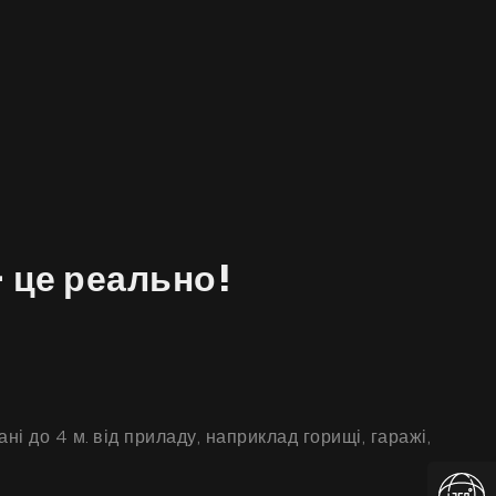
 це реально!
і до 4 м. від приладу, наприклад горищі, гаражі,