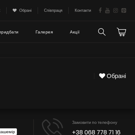
k
Обрані
Співпраця
Контакти
придбати
Галерея
Акції
Технічна підтримка
тання
FAQ
Обрані
Гарантія
Поради
Сервіс
Замовити по телефону
Інструкції
+38 068 778 71 16
кашемір