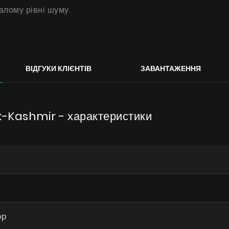
Галерея
алому рівні шуму.
Акції
Співпраця
Контакти
ВІДГУКИ КЛІЄНТІВ
ЗАВАНТАЖЕННЯ
UA
|
RU
k-Kashmir - характеристики
ор