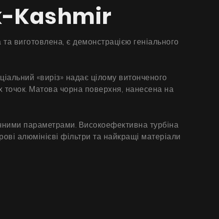
ck-Kashmir
 та виготовлена, є демонстрацією геніального
іальний «виріз» надає цілому витонченого
их точок. Матова чорна поверхня, нанесена на
нічними параметрами. Високоефективна турбіна
рові алюмінієві фільтри та найкращі матеріали