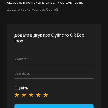
скорость и не привязываться к ее шумности.
Додано користувачем: Сергей
Продукти
Про нас
Сторінка дизайнера
Додати відгук про Cylindro OR Eco
Технічна підтримка
Inox
Віртуальний салон
Де придбати
Галерея
Акції
Співпраця
Оцініть
Контакти