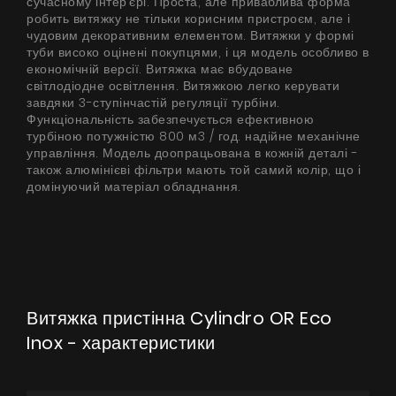
сучасному інтер’єрі. Проста, але приваблива форма
робить витяжку не тільки корисним пристроєм, але і
чудовим декоративним елементом. Витяжки у формі
туби високо оцінені покупцями, і ця модель особливо в
економічній версії. Витяжка має вбудоване
світлодіодне освітлення. Витяжкою легко керувати
завдяки 3-ступінчастій регуляції турбіни.
Функціональність забезпечується ефективною
турбіною потужністю 800 м3 / год. надійне механічне
управління. Модель доопрацьована в кожній деталі -
також алюмінієві фільтри мають той самий колір, що і
домінуючий матеріал обладнання.
Витяжка пристінна Cylindro OR Eco
Inox - характеристики