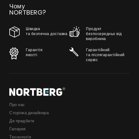
Чому
NORTBERG?
Швидка
Продукт
та безпечна доставка
безпосередньо від
виробника
Гарантія
Гарантійний
якості
та післягарантійний
сервіс
Про нас
Сторінка дизайнера
Де придбати
Галерея
Технологія