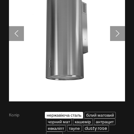
БАЧИТИ ВСЕ
Серія Super Silent
Nortberg Тихий Дім
Витяжки з турбіною на даху будинку
FAQ - часті питання
Nortberg Тиха Кухня
Витяжки з турбіною за межами кухнної кімнати
БАЧИТИ ВСЕ
Технічна підтримка
FAQ
Колір
нержавіюча сталь
білий матовий
чорний мат
кашемір
антрацит
Гарантія
евкаліпт
таупе
dusty rose