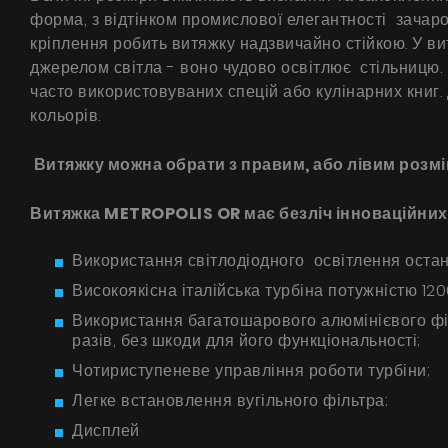
форма, з відтінком промислової елегантності зачар
кріплення робить витяжку надзвичайно стійкою. У ви
джерелом світла - воно чудово освітлює стільницю.
часто використовуваних спецій або кулінарних книг
кольорів.
Витяжку можна обрати з правим, або лівим розм
Витяжка METROPOLIS OR має безліч інноваційних 
Використання світлодіодного освітлення останн
Високоякісна італійська турбіна потужністю 120
Використання багатошарового алюмінієвого фі
разів, без шкоди для його функціональності;
Чотириступеневе управління роботи турбіни;
Легке встановлення вугільного фільтра;
Дисплей