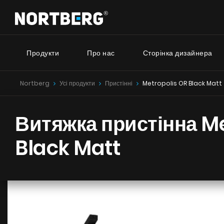
Продукти
Про нас
Сторінка дизайнера
Nortberg
Усі продукти
Пристінні
Metropolis OR Black Matt
Серія 
Новинки
Порадник
Витяжки Острівні
Витяжка пристінна Me
Витяжки Пристінні
Nortberg 
Витяжки Вбудовані
Витяжки з
Black Matt
Витяжки Рустикальні
будинку
Витяжки Стельові
Nortberg 
Витяжки Циліндричні
Витяжки з
Витяжки Декоративні
кухнної к
Витяжки Повновбудовані
Витяжки Телескопічні
Витяжки Інтегровані
БАЧИТИ ВСЕ