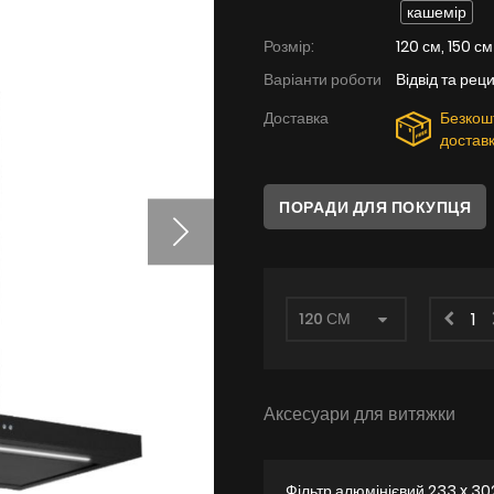
кашемір
Розмір:
120 см, 150 см
Варіанти роботи
Відвід та рец
Доставка
Безкош
достав
ПОРАДИ ДЛЯ ПОКУПЦЯ
Аксесуари для витяжки
Фільтр алюмінієвий 233 x 30