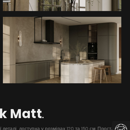
k Matt
.
еталі, доступна у розмірах 120 та 150 см. Проста