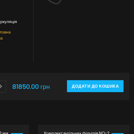
иркуляція
товна
ка
81850.00 грн
ДОДАТИ ДО КОШИКА
2 мм
Комплект вугільних фільтрів NO-2