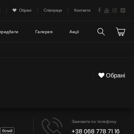
k
Обрані
Співпраця
Контакти
придбати
Галерея
Акції
Технічна підтримка
тання
FAQ
Обрані
Гарантія
Поради
Сервіс
Замовити по телефону
Інструкції
+38 068 778 71 16
білий