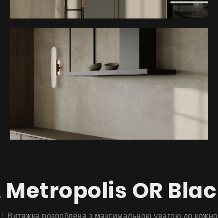
Продукти
Про нас
Сторінка дизайнера
Технічна підтримка
а
Metropolis OR Blac
Віртуальний салон
Де придбати
 Витяжка розроблена з максимальною увагою до кожної д