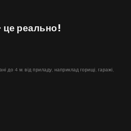
 це реально!
і до 4 м. від приладу, наприклад горищі, гаражі,