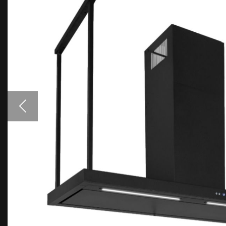
Аксесуари
Взірці кольорів