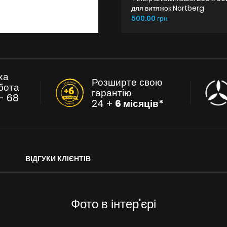
для витяжок Nortberg
500.00 грн
ха
Розширте свою
бота
гарантію
- 68
24 +
6 місяців*
ВІДГУКИ КЛІЄНТІВ
Фото в інтер'єрі