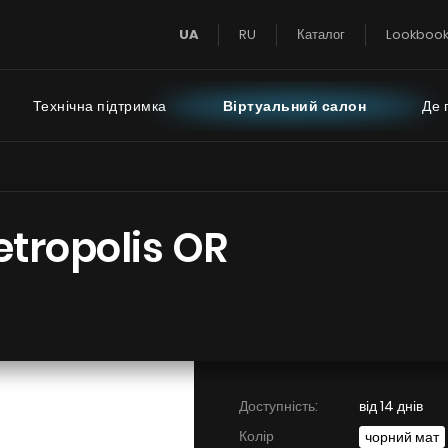
UA
RU
Каталог
Lookboo
Технічна підтримка
Віртуальний салон
Де 
Super Silent
Інструкції
FAQ - часті пи
tropolis OR
Тихий Дім
 турбіною на даху
Тиха Кухня
 турбіною за межами
імнати
Доступність:
від 14 днів
БАЧИТИ ВСЕ
БАЧИТИ ВСЕ
Колір
чорний мат