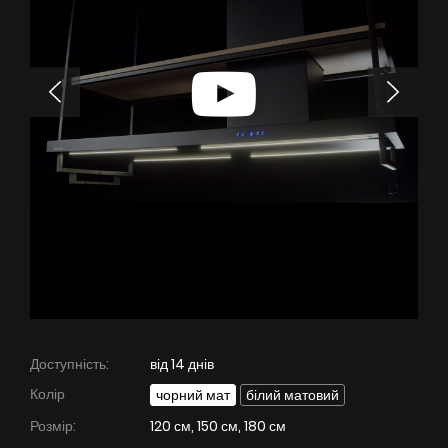
БАЧИТИ ВСЕ
Серія Super Silent
Nortberg Тихий Дім
Витяжки з турбіною на даху будинку
FAQ - часті питання
Nortberg Тиха Кухня
Витяжки з турбіною за межами кухнної кімнати
БАЧИТИ ВСЕ
Технічна підтримка
Доступність:
від 14 днів
FAQ
Колір
чорний мат
білий матовий
Гарантія
Розмір:
120 см, 150 см, 180 см