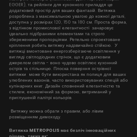
EGGER), та рейлінги для кухонного приладдя це
додатковий простір для ваших фантазій. Витяжка
розроблена з максимальною увагою до кожної деталі,
доступна у розмірах 120, 150 та 180 см. Проста форма,
з відтінком промислової елегантності зачаровує
ідеально підібраними елементами та строго
збереженими пропорціями. Ретельно спроектоване
кріплення робить витяжку надзвичайно стійкою. У
витяжці вмонтоване енергозберігаюче освітлення у
вигляді світлодіодних стрічок, що є додатковим
джерелом світла - воно чудово освітлює кухонний
острів та стільницю. Плоска поверхня острівної
витяжки може бути використана як полиця для ваших
улюблених вазонів, часто використовуваних спецій або
кулінарних книг. Дизайн сповнений елегантністю та
стилем, економічний за формою, витриманий у
приглушеній палітрі кольорів.
Витяжку можна обрати з правим, або лівим
розміщенням димоходу.
Витяжка METROPOLIS має безліч інноваційних
рішень, таких як: