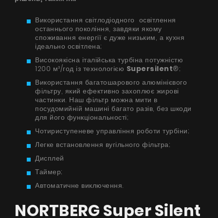
Використання світлодіодного освітлення
останнього покоління, завдяки якому
споживання енергії є дуже низьким, а кухня
ідеально освітлена;
Високоякісна італійська турбіна потужністю
1200 м³/год із технологією
Supersilent
®;
Використання багатошарового алюмінієвого
фільтру, який ефективно захоплює жирові
частинки. Наш фільтр можна мити в
посудомийній машині багато разів, без шкоди
для його функціональності;
Чотириступеневе управління роботи турбіни;
Легке встановлення вугільного фільтра;
Дисплей
Таймер;
Автоматичне виключення.
NORTBERG Super Silent