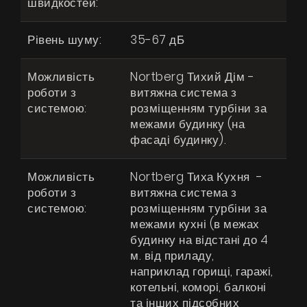
швидкостей:
Сторінка дизайнера
Рівень шуму:
35-67 дБ
Технічна підтримка
Віртуальний салон
Можливість
Nortberg Тихий Дім -
роботи з
витяжна система з
Де придбати
системою:
розміщенням турбіни за
Галерея
межами будинку (на
фасаді будинку).
Акції
Співпраця
Можливість
Nortberg Тиха Кухня -
роботи з
витяжна система з
Контакти
системою:
розміщенням турбіни за
межами кухні (в межах
будинку на відстані до 4
UA
|
RU
м. від приладу,
наприклад горищі, гаражі,
котельні, коморі, балконі
та інших підсобних