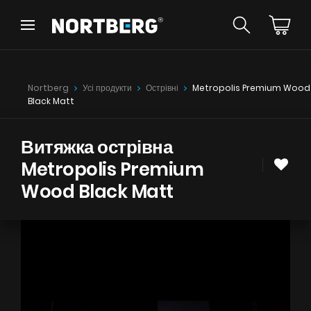
Назад
Назад
Порадник
Новинки
Nortberg
Усі продукти
Острівні
Metropolis Premium Wood
Витяжки Острівні
Black Matt
Витяжки Пристінні
Витяжки Вбудовані
Витяжки Рустикальні
Витяжка острівна
Витяжки Стельові
Metropolis Premium
БАЧИТИ ВСЕ
Витяжки Циліндричні
Wood Black Matt
Витяжки Декоративні
Витяжки Повновбудовані
Витяжки Телескопічні
Інструкції
Витяжки Інтегровані
Аксесуари
Взірці кольорів