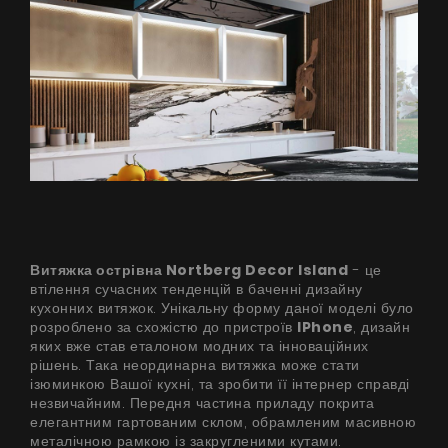
Витяжка острівна Nortberg Decor Island
- це
втілення сучасних тенденцій в баченні дизайну
кухонних витяжок. Унікальну форму даної моделі було
розроблено за схожістю до пристроїв
IPhone
, дизайн
яких вже став еталоном модних та інноваційних
рішень. Така неординарна витяжка може стати
ізюминкою Вашої кухні, та зробити її інтернер справді
незвичайним. Передня частина приладу покрита
елегантним гартованим склом, обрамленим масивною
металічною рамкою із закругленими кутами.