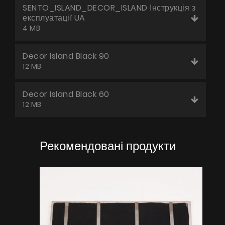
SENTO_ISLAND_DECOR_ISLAND Інструкція з
експлуатації UA
4 MB
Decor Island Black 90
12 MB
Decor Island Black 60
12 MB
Рекомендовані продукти