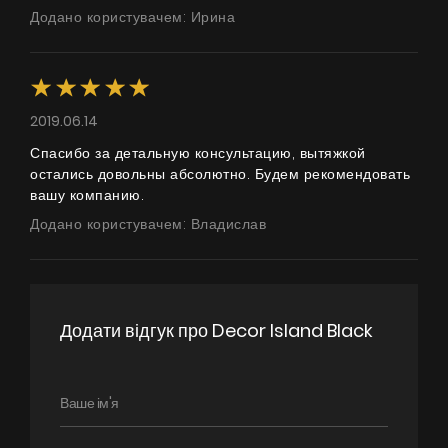
Додано користувачем: Ирина
Продукти
Про нас
Сторінка дизайнера
2019.06.14
Технічна підтримка
Спасибо за детальную консультацию, вытяжкой
остались довольны абсолютно. Будем рекомендовать
Віртуальний салон
вашу компанию.
Де придбати
Додано користувачем: Владислав
Галерея
Акції
Співпраця
Додати відгук про Decor Island Black
Контакти
UA
|
RU