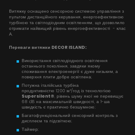
Витяжку оснащено сенсорною системою управління з
пультом дистанційного керування, енергоефективною
турбіною та світлодіодним освітленням, що дозволило
отримати найвищий рівень енергоефективності - клас
А.
Переваги витяжки DECOR ISLAND:
Використання світлодіодного освітлення
останнього покоління, завдяки якому
споживання електроенергії є дуже низьким, а
поверхня плити добре освітлена;
Потужна італійська турбіна
продуктивністю 1200 м³/год із технологією
Supersilent®
, рівень шуму якої не перевищує
68 dB на максимальній швидкості, а 1-ша
швидкість є практично безшумною;
Багатофункціональний сенсорний контроль з
дисплеєм та підсвіткою;
Таймер;