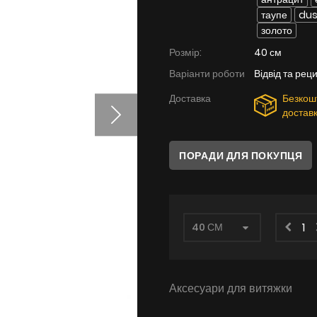
таупе
dus
золото
Розмір:
40 см
Варіанти роботи
Відвід та рец
Доставка
Безкош
достав
ПОРАДИ ДЛЯ ПОКУПЦЯ
Аксесуари для витяжки