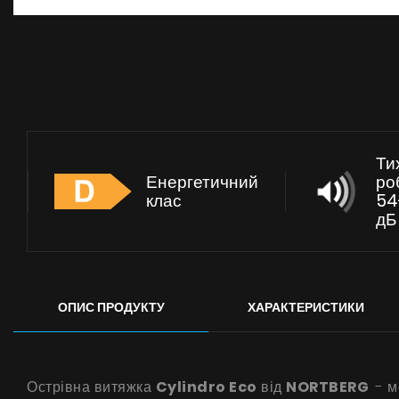
Ти
Енергетичний
ро
клас
54
дБ
ОПИС ПРОДУКТУ
ХАРАКТЕРИСТИКИ
Острівна витяжка
Cylindro Eco
від
NORTBERG
- м