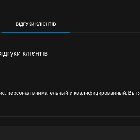
Галерея
Акції
ВІДГУКИ КЛІЄНТІВ
Співпраця
Контакти
ідгуки клієнтів
UA
|
RU
ис, персонал внимательный и квалифицированный. Вытя