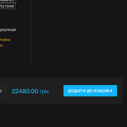
ty rose
иркуляція
товна
ка
22480.00 грн
ДОДАТИ ДО КОШИКА