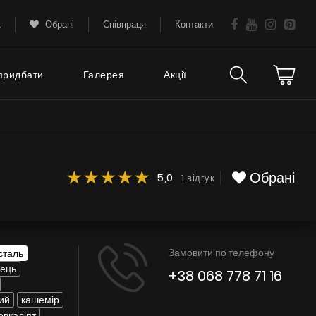
k
Обрані
Співпраця
Контакти
придбати
Галерея
Акції
Технічна підтримка
тання
FAQ
Обрані
5,0
1 відгук
Гарантія
Поради
Замовити по телефону
сталь
Сервіс
нець
+38 068 778 71 16
Інструкції
ий
кашемір
евкаліпт