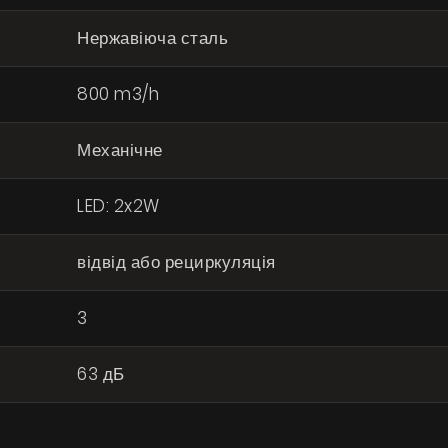
Нержавіюча сталь
800 m3/h
Механічне
LED: 2x2W
Продукти
відвід або рециркуляція
Про нас
Сторінка дизайнера
3
Технічна підтримка
63 дБ
Віртуальний салон
Де придбати