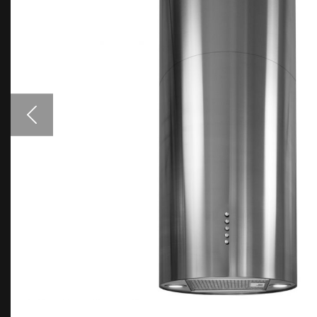
Аксесуари
Взірці кольорів