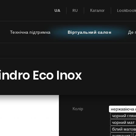
UA
RU
Каталог
Lookboo
Технічна підтримка
Віртуальний салон
Де 
Super Silent
Інструкції
FAQ - часті пи
indro Eco Inox
Тихий Дім
 турбіною на даху
Тиха Кухня
 турбіною за межами
Колір
нержавіюча 
імнати
чорний гля
чорний мат
білий матов
БАЧИТИ ВСЕ
БАЧИТИ ВСЕ
антрацит