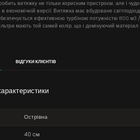
 робить витяжку не тільки корисним пристроєм, але і чу
о в економічній версії. Витяжка має вбудоване світлодіо
 забезпечується ефективною турбіною потужністю 800 м3 /
ільтри мають той самий колір, що і домінуючий матеріал
ВІДГУКИ КЛІЄНТІВ
характеристики
Острівна
40 cм