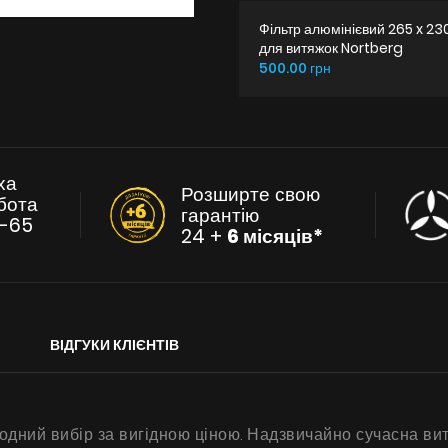
Фільтр алюмінієвий 265 x 23
для витяжок Nortberg
500.00 грн
ха
Розширте свою
бота
гарантію
-65
24 +
6 місяців*
ВІДГУКИ КЛІЄНТІВ
одний вибір за вигідною ціною. Надзвичайно сучасна вит