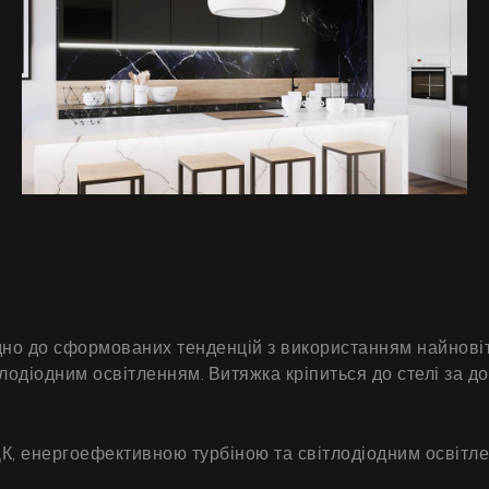
дно до сформованих тенденцій з використанням найновіт
лодіодним освітленням. Витяжка кріпиться до стелі за д
, енергоефективною турбіною та світлодіодним освітл