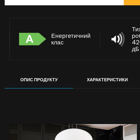
Ти
Енергетичний
ро
клас
42
дБ
ОПИС ПРОДУКТУ
ХАРАКТЕРИСТИКИ