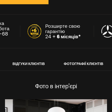
ха
Розширте свою
бота
гарантію
-68
24 +
6 місяців*
ВІДГУКИ КЛІЄНТІВ
ФОТОГРАФІЇ КЛІЄНТІВ
Фото в інтер'єрі