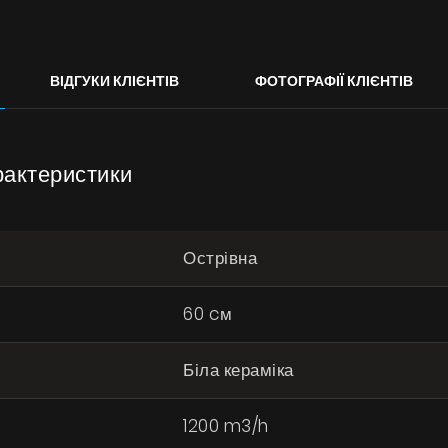
Галерея
Акції
ВІДГУКИ КЛІЄНТІВ
ФОТОГРАФІЇ КЛІЄНТІВ
Співпраця
Контакти
рактеристики
UA
|
RU
Острівна
60 cм
Біла кераміка
1200 m3/h