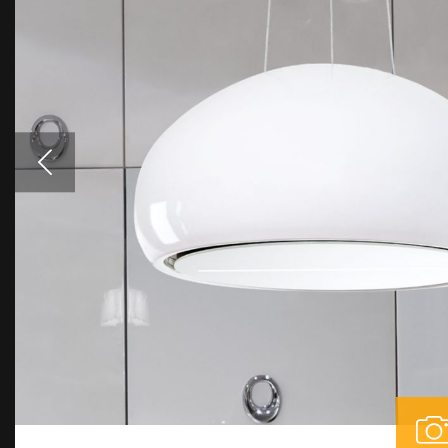
Аксесуари
Взірці кольорів