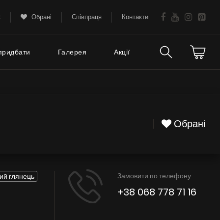
k
Обрані
Співпраця
Контакти
придбати
Галерея
Акції
Технічна підтримка
тання
FAQ
Обрані
Гарантія
Поради
Замовити по телефону
ий глянець
Сервіс
+38 068 778 71 16
Інструкції