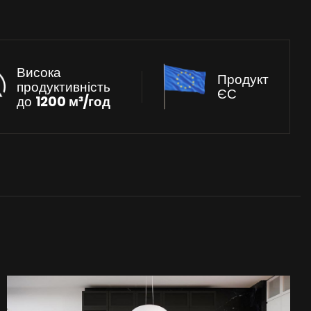
Висока
Продукт
продуктивність
ЄС
до
1200 м³/год