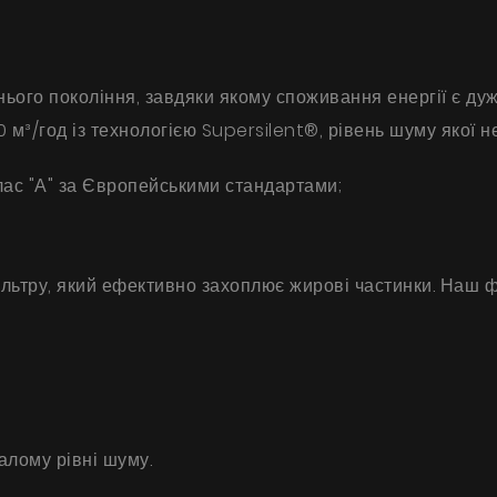
ього покоління, завдяки якому споживання енергії є дуж
0 м³/год із технологією Supersilent®, рівень шуму якої 
лас "А" за Європейськими стандартами;
Продукти
льтру, який ефективно захоплює жирові частинки. Наш ф
Про нас
Сторінка дизайнера
Технічна підтримка
Віртуальний салон
алому рівні шуму.
Де придбати