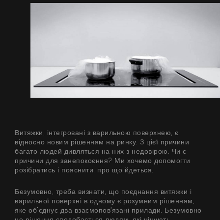
БАЧИТИ ВСЕ
Серія Super Silent
Nortberg Тихий Дім
Витяжки з турбіною на даху будинку
FAQ - часті питання
Nortberg Тиха Кухня
Витяжки з турбіною за межами кухнної кімнати
БАЧИТИ ВСЕ
Витяжки, інтегровані з варильною поверхнею, є
відносно новим рішенням на ринку. З цієї причини
багато людей дивляться на них з недовірою. Чи є
Технічна підтримка
причини для занепокоєння? Ми хочемо допомогти
розібратись і пояснити, про що йдеться.
FAQ
Безумовно, треба визнати, що поєднання витяжки і
варильної поверхні в одному є розумним рішенням,
Гарантія
яке об'єднує два взаємопов’язані прилади. Безумовно
це рішення сподобається людям, які цінують