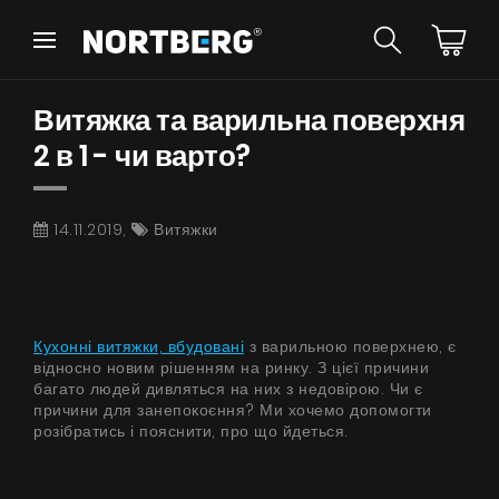
Назад
Назад
Витяжка та варильна поверхня
Порадник
Новинки
Витяжки Острівні
2 в 1 - чи варто?
Витяжки Пристінні
Витяжки Вбудовані
Витяжки Рустикальні
14.11.2019,
Витяжки
Витяжки Стельові
БАЧИТИ ВСЕ
Витяжки Циліндричні
Витяжки Декоративні
Витяжки Повновбудовані
Кухонні витяжки, вбудовані
з варильною поверхнею, є
Витяжки Телескопічні
Інструкції
відносно новим рішенням на ринку. З цієї причини
Витяжки Інтегровані
багато людей дивляться на них з недовірою. Чи є
причини для занепокоєння? Ми хочемо допомогти
Аксесуари
розібратись і пояснити, про що йдеться.
Взірці кольорів