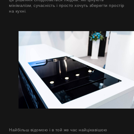
Поради
мінімалізм, сучасність і просто хочуть зберегти простір
на кухні.
Сервіс
Інструкції
Найбільш відомою і в той же час найцікавішою