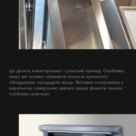
Де придбати
Галерея
Акції
Співпраця
Контакти
Це досить новаторський і сучасний прилад. Особливо,
UA
|
RU
якщо ми хочемо обмежити кількість кухонного
обладнання, заощадити місце. Витяжка інтегрована з
варильною поверхнею завоює серця фанатів техніки -
особливо новітньої.