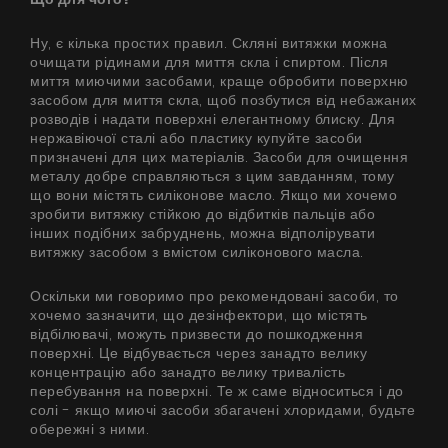
Ну, є кілька простих правил. Скляні витяжки можна
очищати рідинами для миття скла і спиртом. Після
миття миючими засобами, краще обробити поверхню
засобом для миття скла, щоб позбутися від небажаних
розводів і надати поверхні елегантному блиску. Для
нержавіючої сталі або пластику купуйте засоби
призначені для цих матеріалів. Засоби для очищення
металу добре справляються з цим завданням, тому
що вони містять силіконове масло. Якщо ми хочемо
зробити витяжку стійкою до відбитків пальців або
інших подібних забруднень, можна відполірувати
витяжку засобом з вмістом силіконового масла.
Оскільки ми говоримо про рекомендовані засоби, то
хочемо зазначити, що дезінфектори, що містять
відбілювачі, можуть призвести до пошкодження
поверхні. Це відбувається через занадто велику
концентрацію або занадто велику тривалість
перебування на поверхні. Те ж саме відноситься і до
солі - якщо миючі засоби збагачені хлоридами, будьте
обережні з ними.