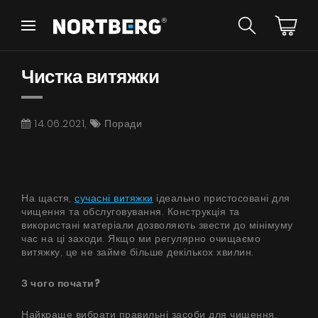
Назад
Назад
Чистка витяжки
Порадник
Новинки
Витяжки Острівні
Витяжки Пристінні
14.06.2021,
Поради
Витяжки Вбудовані
Витяжки Рустикальні
Витяжки Стельові
БАЧИТИ ВСЕ
Витяжки Циліндричні
Витяжки Декоративні
На щастя,
сучасні витяжки
ідеально пристосовані для
чищення та обслуговування. Конструкція та
Витяжки Повновбудовані
використані матеріали дозволяють звести до мінімуму
Витяжки Телескопічні
Інструкції
час на ці заходи. Якщо ми регулярно очищаємо
Витяжки Інтегровані
витяжку, це не займе більше декількох хвилин.
Аксесуари
Взірці кольорів
З чого почати?
Найкраще вибрати правильні засоби для чищення.