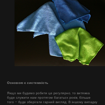
Продукти
Про нас
Сторінка дизайнера
Технічна підтримка
Віртуальний салон
Де придбати
Галерея
Акції
Співпраця
Основою є системність
Контакти
Якщо ми будемо робити це регулярно, то витяжка
буде служити нам протягом багатьох років, більше
того – буде зберігати гарний вигляд. В іншому випадку
UA
|
RU