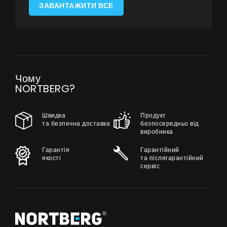
Технічна підтримка
ЗАВАНТАЖИТИ ВСЕ
Віртуальний салон
Де придбати
Галерея
Чому
Акції
NORTBERG?
Співпраця
Швидка
Контакти
Продукт
та безпечна доставка
безпосередньо від
виробника
Гарантія
Гарантійний
UA
|
RU
якості
та післягарантійний
сервіс