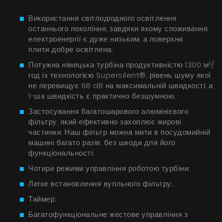
БАЧИТИ ВСЕ
Серія Super Silent
Використання світлодіодного освітлення
останнього покоління, завдяки якому споживання
Nortberg Тихий Дім
електроенергії є дуже низьким, а поверхня
Витяжки з турбіною на даху будинку
плити добре освітлена;
FAQ - часті питання
Потужна німецька турбіна продуктивністю 1300 м³/
Nortberg Тиха Кухня
год із технологією Supersilent®, рівень шуму якої
Витяжки з турбіною за межами кухнної кімнати
не перевищує 68 dB на максимальній швидкості, а
1-ша швидкість є практично безшумною.
Застосування багатошарового алюмінієвого
БАЧИТИ ВСЕ
фільтру, який ефективно захоплює жирові
частинки. Наш фільтр можна мити в посудомийній
машині багато разів, без шкоди для його
функціональності;
Технічна підтримка
Чотири режими управління роботою турбіни;
Легке встановлення вугільного фільтру;
FAQ
Таймер;
Гарантія
Багатофункціональне жестове управління з