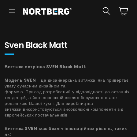
Назад
Назад
Порадник
Новинки
Витяжки Острівні
Sven Black Matt
Витяжки Пристінні
Витяжки Вбудовані
Витяжки Рустикальні
Витяжка острівна SVEN Black Matt
Витяжки Стельові
БАЧИТИ ВСЕ
Витяжки Циліндричні
Модель SVEN
- це дизайнерська витяжка, яка привертає
Витяжки Декоративні
увагу сучасним дизайном та
Витяжки Повновбудовані
формою. Прилад розроблений у відповідності до останніх
тенденцій, а його зовнішній вигляд безумовно стане
Витяжки Телескопічні
Інструкції
родзинкою Вашої кухні. Для виробництва
Витяжки Інтегровані
витяжки використовуються високоякісні компоненти від
Аксесуари
європейських постачальників.
Взірці кольорів
Витяжка SVEN має безліч інноваційних рішень, таких
як: