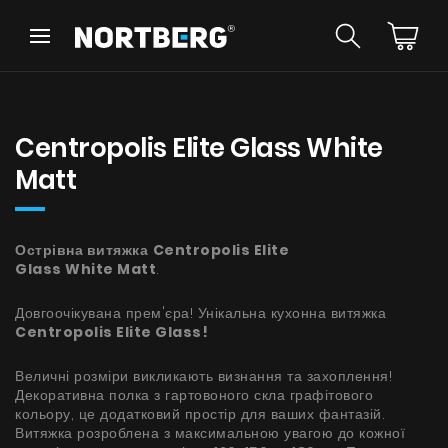
Назад
Назад
Порадник
Новинки
Витяжки Острівні
Centropolis Elite Glass White
Витяжки Пристінні
Matt
Витяжки Вбудовані
Витяжки Рустикальні
Витяжки Стельові
БАЧИТИ ВСЕ
Острівна витяжка
Витяжки Циліндричні
Centropolis Elite
Glass
White Matt
.
Витяжки Декоративні
Витяжки Повновбудовані
Довгоочікувана прем'єра! Унікальна кухонна витяжка
Витяжки Телескопічні
Інструкції
Centropolis Elite Glass!
Витяжки Інтегровані
Аксесуари
Величні розміри викликають визнання та захоплення!
Взірці кольорів
Декоративна полка з гартовоного скла графітового
кольору, це додатковий простір для ваших фантазій.
Витяжка розроблена з максимальною увагою до кожної