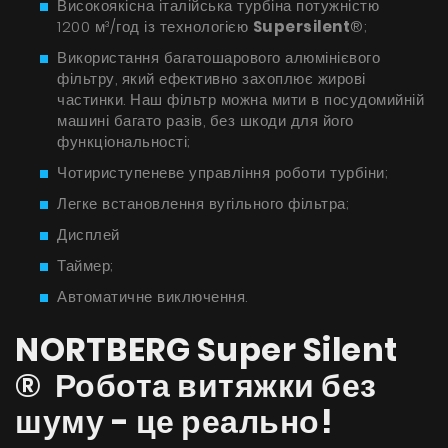
Високоякісна італійська турбіна потужністю
Поради
1200 м³/год із технологією
Supersilent
®;
Сервіс
Використання багатошарового алюмінієвого
фільтру, який ефективно захоплює жирові
частинки. Наш фільтр можна мити в посудомийній
Інструкції
машині багато разів, без шкоди для його
функціональності;
Чотириступеневе управління роботи турбіни;
Легке встановлення вугільного фільтра;
Дисплей
Таймер;
Автоматичне виключення.
NORTBERG Super Silent
® Робота витяжки без
шуму - це реально!