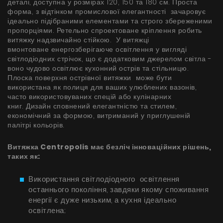
деталі, доступна у розмірах 120, 150 та 180 см. Проста
БАЧИТИ ВСЕ
форма, з відтінком промислової елегантності зачаровує
Серія Super Silent
ідеально підібраними елементами та строго збереженими
пропорціями. Ретельно спроектоване кріплення робить
Nortberg Тихий Дім
витяжку надзвичайно стійкою. У витяжці
Витяжки з турбіною на даху будинку
вмонтоване енергозберігаюче освітлення у вигляді
FAQ - часті питання
світлодіодних стрічок, що є додатковим джерелом світла -
воно чудово освітлює кухонний острів та стільницю.
Nortberg Тиха Кухня
Плоска поверхня острівної витяжки може бути
Витяжки з турбіною за межами кухнної кімнати
використана як полиця для ваших улюблених вазонів,
часто використовуваних спецій або кулінарних
книг. Дизайн сповнений елегантністю та стилем,
економічний за формою, витриманий у приглушеній
БАЧИТИ ВСЕ
палітрі кольорів.
Витяжка Centropolis має безліч інноваційних рішень,
таких як:
Технічна підтримка
Використання світлодіодного освітлення
FAQ
останнього покоління, завдяки якому споживання
енергії є дуже низьким, а кухня ідеально
Гарантія
освітлена;