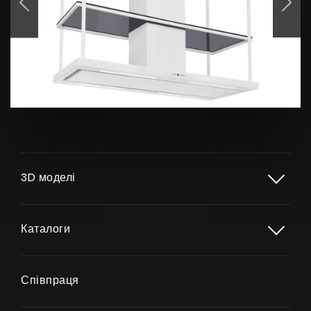
Продукти
Про нас
Сторінка дизайнера
3D моделі
Технічна підтримка
Віртуальний салон
Каталоги
Де придбати
Галерея
Співпраця
Акції