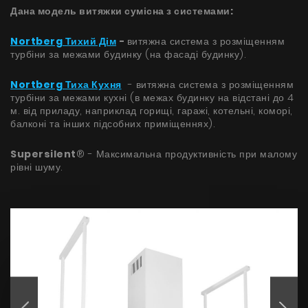
Дана модель витяжки сумісна з системами:
Nortberg Тихий Дім
-
витяжна система з розміщенням
турбіни за межами будинку (на фасаді будинку).
Nortberg Тиха Кухня
- витяжна система з розміщенням
турбіни за межами кухні (в межах будинку на відстані до 4
м. від приладу, наприклад горищі, гаражі, котельні, коморі,
балконі та інших підсобних приміщеннях).
Supersilent
® - Максимальна продуктивність при малому
рівні шуму.