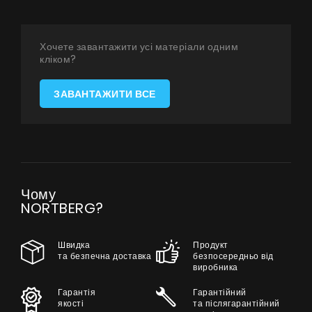
Співпраця
Хочете завантажити усі матеріали одним
Контакти
кліком?
ЗАВАНТАЖИТИ ВСЕ
UA
|
RU
Чому
NORTBERG?
Швидка
Продукт
та безпечна доставка
безпосередньо від
виробника
Гарантія
Гарантійний
якості
та післягарантійний