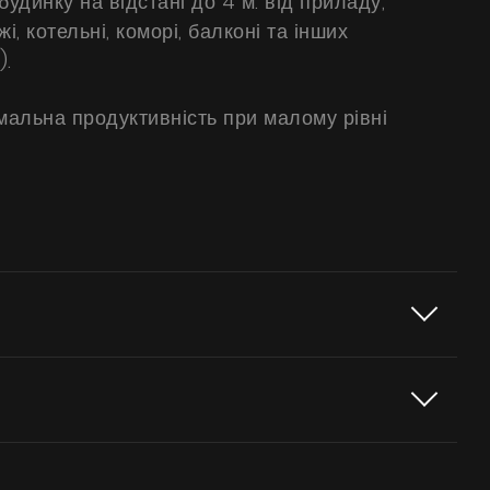
удинку на відстані до 4 м. від приладу,
і, котельні, коморі, балконі та інших
).
мальна продуктивність при малому рівні