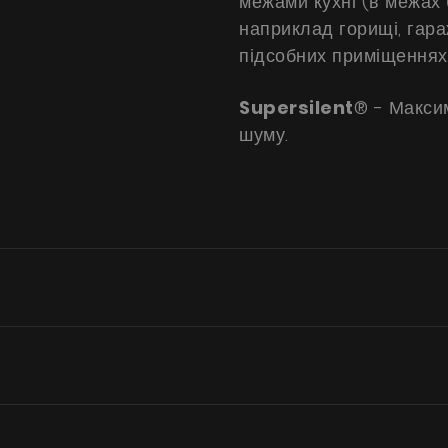
межами кухні (в межах б
наприклад горищі, гараж
підсобних приміщеннях
Supersilent
® - Макси
шуму.