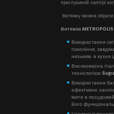
приглушеній палітрі кол
Витяжку можна обрати 
Витяжка METROPOLIS м
Використання сві
покоління, завдяк
низьким, а кухня 
Високоякісна італ
технологією
Supe
Використання баг
ефективно захоп
мити в посудомий
його функціональ
Чотириступеневе 