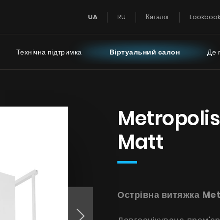
UA
RU
Каталог
Lookboo
Технічна підтримка
Віртуальний салон
Де 
Super Silent
Інструкції
FAQ - часті пи
Metropolis
Тихий Дім
 турбіною на даху
Matt
Тиха Кухня
 турбіною за межами
імнати
Острівна витяжка
Met
БАЧИТИ ВСЕ
БАЧИТИ ВСЕ