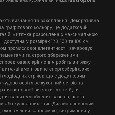
а! Унікальна кухонна витяжка
Metropolis
кають визнання та захоплення! Декоративна
ла графітового кольору, це додатковий
тазій. Витяжка розроблена з максимальною
, доступна у розмірах 120, 150 та 180 см.
ком промислової елегантності зачаровує
елементами та строго збереженими
 спроектоване кріплення робить витяжку
У витяжці вмонтоване енергозберігаюче
вітлодіодних стрічок, що є додатковим
 чудово освітлює кухонний острів та
ерхня острівної витяжки може бути
 для ваших улюблених вазонів, часто
й або кулінарних книг. Дизайн сповнений
, економічний за формою, витриманий у