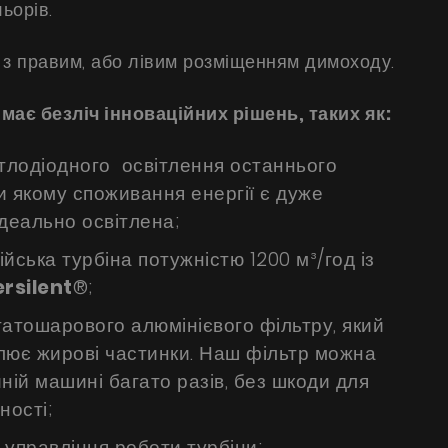
ьорів.
з правим, або лівим розміщенням димоходу.
ає безліч інноваційних рішень, таких як:
тлодіодного освітлення останнього
и якому споживання енергії є дуже
ідеально освітлена;
ійська турбіна потужністю 1200 м³/год із
rsilent
®;
атошарового алюмінієвого фільтру, який
лює жирові частинки. Наш фільтр можна
ній машині багато разів, без шкоди для
ності;
управління роботи турбіни;