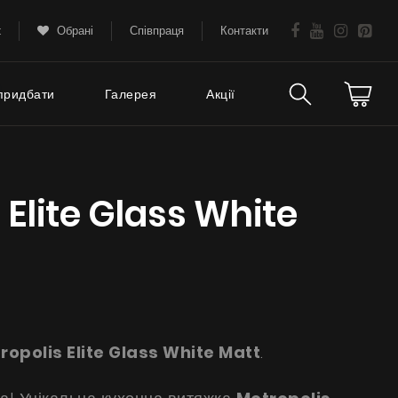
k
Обрані
Співпраця
Контакти
придбати
Галерея
Акції
Технічна підтримка
тання
 Elite Glass White
FAQ
Гарантія
Поради
Сервіс
ropolis Elite Glass
White Matt
.
Інструкції