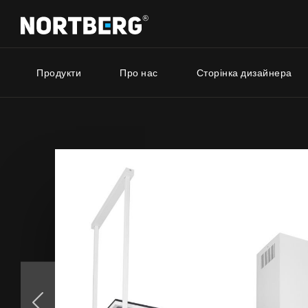
Продукти
Про нас
Сторінка дизайнера
Серія 
Новинки
Порадник
Витяжки Острівні
Витяжки Пристінні
Nortberg 
Витяжки Вбудовані
Витяжки з
Витяжки Рустикальні
будинку
Витяжки Стельові
Nortberg 
Витяжки Циліндричні
Витяжки з
Витяжки Декоративні
кухнної к
Витяжки Повновбудовані
Витяжки Телескопічні
Витяжки Інтегровані
БАЧИТИ ВСЕ