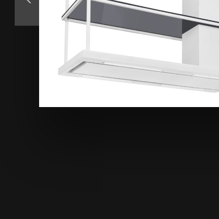
Аксесуари
Взірці кольорів