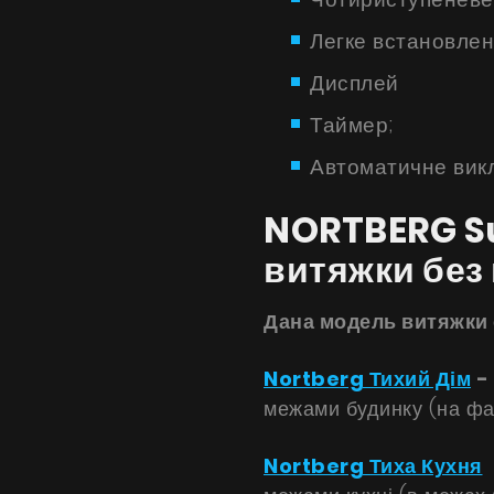
Продукти
Легке встановлен
Про нас
Дисплей
Сторінка дизайнера
Таймер;
Технічна підтримка
Автоматичне вик
Віртуальний салон
NORTBERG Su
Де придбати
витяжки без
Галерея
Акції
Дана модель витяжки 
Співпраця
Nortberg Тихий Дім
-
Контакти
межами будинку (на фас
Nortberg Тиха Кухня
-
UA
|
RU