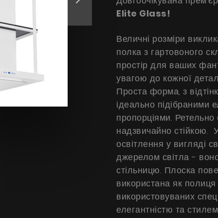
Довгоочікувана прем'єр
Elite Glass
!
Величні розміри викли
полка з гартовоного ск
простір для ваших фан
увагою до кожної деталі
Проста форма, з відтін
ідеально підібраними 
пропорціями. Ретельно
надзвичайно стійкою. 
освітлення у вигляді с
джерелом світла - воно
стільницю. Плоска пов
використана як полиця
використовуваних спеці
елегантністю та стилем