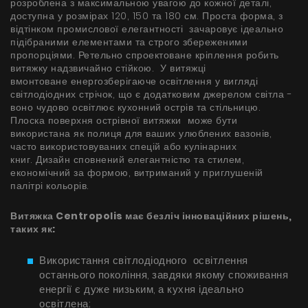
розроблена з максимальною увагою до кожної деталі,
БАЧИТИ ВСЕ
доступна у розмірах 120, 150 та 180 см. Проста форма, з
Серія Super Silent
відтінком промислової елегантності зачаровує ідеально
підібраними елементами та строго збереженими
Nortberg Тихий Дім
пропорціями. Ретельно спроектоване кріплення робить
Витяжки з турбіною на даху будинку
витяжку надзвичайно стійкою. У витяжці
FAQ - часті питання
вмонтоване енергозберігаюче освітлення у вигляді
світлодіодних стрічок, що є додатковим джерелом світла -
Nortberg Тиха Кухня
воно чудово освітлює кухонний острів та стільницю.
Витяжки з турбіною за межами кухнної кімнати
Плоска поверхня острівної витяжки може бути
використана як полиця для ваших улюблених вазонів,
часто використовуваних спецій або кулінарних
книг. Дизайн сповнений елегантністю та стилем,
БАЧИТИ ВСЕ
економічний за формою, витриманий у приглушеній
палітрі кольорів.
Витяжка Centropolis має безліч інноваційних рішень,
Технічна підтримка
таких як:
FAQ
Використання світлодіодного освітлення
останнього покоління, завдяки якому споживання
Гарантія
енергії є дуже низьким, а кухня ідеально
освітлена;