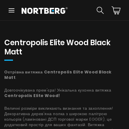
Назад
Назад
Порадник
Новинки
Витяжки Острівні
Centropolis Elite Wood Black
Витяжки Пристінні
Matt
Витяжки Вбудовані
Витяжки Рустикальні
Витяжки Стельові
БАЧИТИ ВСЕ
Острівна витяжка
Витяжки Циліндричні
Centropolis Elite Wood Black
Matt
.
Витяжки Декоративні
Витяжки Повновбудовані
Довгоочікувана прем'єра! Унікальна кухонна витяжка
Витяжки Телескопічні
Інструкції
Centropolis Elite Wood!
Витяжки Інтегровані
Аксесуари
Величні розміри викликають визнання та захоплення!
Взірці кольорів
Декоративна дерев'яна полка з широкою палітрою
кольорів (ламіновані ДСП торгової марки EGGER), це
додатковий простір для ваших фантазій. Витяжка