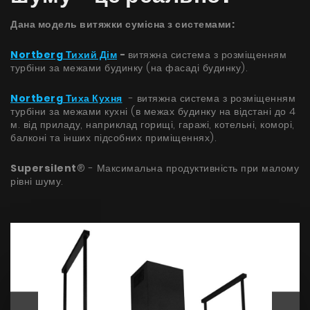
Дана модель витяжки сумісна з системами:
Nortberg Тихий Дім
-
витяжна система з розміщенням
турбіни за межами будинку (на фасаді будинку).
Nortberg Тиха Кухня
- витяжна система з розміщенням
турбіни за межами кухні (в межах будинку на відстані до 4
м. від приладу, наприклад горищі, гаражі, котельні, коморі,
балконі та інших підсобних приміщеннях).
Supersilent
® - Максимальна продуктивність при малому
рівні шуму.