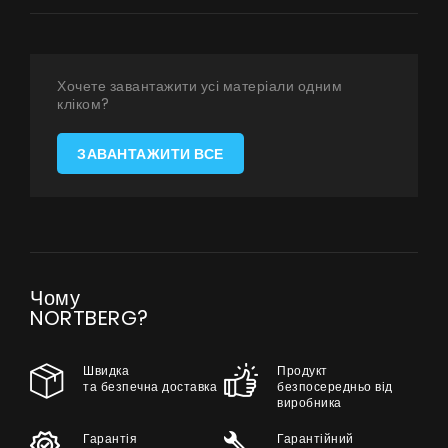
Акції
Співпраця
Контакти
Хочете завантажити усі матеріали одним
кліком?
UA
|
RU
ЗАВАНТАЖИТИ ВСЕ
Чому
NORTBERG?
Швидка
Продукт
та безпечна доставка
безпосередньо від
виробника
Гарантія
Гарантійний