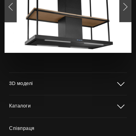
Продукти
Про нас
Сторінка дизайнера
3D моделі
Технічна підтримка
Віртуальний салон
Каталоги
Де придбати
Галерея
Співпраця