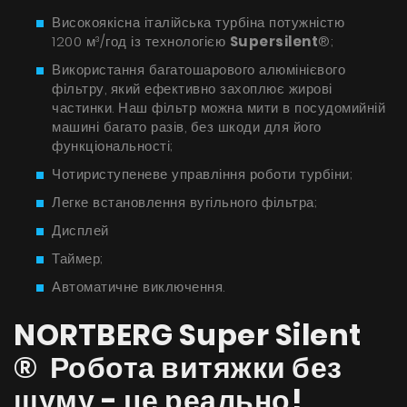
Поради
Високоякісна італійська турбіна потужністю
1200 м³/год із технологією
Supersilent
®;
Сервіс
Використання багатошарового алюмінієвого
фільтру, який ефективно захоплює жирові
Інструкції
частинки. Наш фільтр можна мити в посудомийній
машині багато разів, без шкоди для його
функціональності;
Чотириступеневе управління роботи турбіни;
Легке встановлення вугільного фільтра;
Дисплей
Таймер;
Автоматичне виключення.
NORTBERG Super Silent
® Робота витяжки без
шуму - це реально!