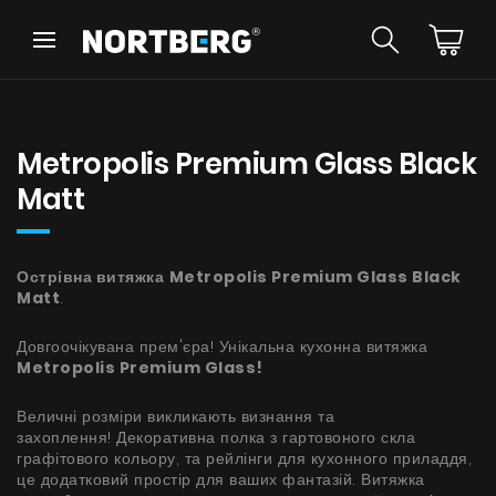
Назад
Назад
Порадник
Новинки
Витяжки Острівні
Metropolis Premium Glass Black
Витяжки Пристінні
Matt
Витяжки Вбудовані
Витяжки Рустикальні
Витяжки Стельові
БАЧИТИ ВСЕ
Острівна витяжка
Витяжки Циліндричні
Metropolis Premium Glass
Black
Matt
.
Витяжки Декоративні
Витяжки Повновбудовані
Довгоочікувана прем'єра! Унікальна кухонна витяжка
Витяжки Телескопічні
Інструкції
Metropolis Premium Glass
!
Витяжки Інтегровані
Аксесуари
Величні розміри викликають визнання та
Взірці кольорів
захоплення! Декоративна полка з гартовоного скла
графітового кольору, та рейлінги для кухонного приладдя,
це додатковий простір для ваших фантазій. Витяжка