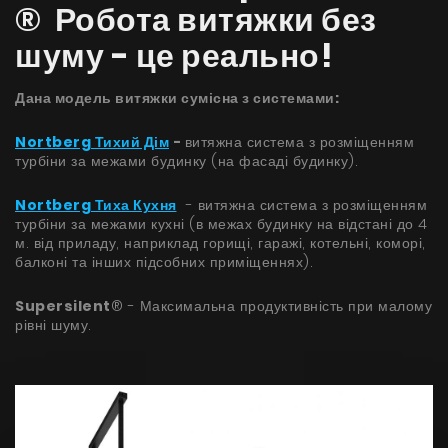
® Робота витяжки без
шуму - це реально!
Дана модель витяжки сумісна з системами:
Nortberg Тихий Дім
-
витяжна система з розміщенням
турбіни за межами будинку (на фасаді будинку).
Nortberg Тиха Кухня
- витяжна система з розміщенням
турбіни за межами кухні (в межах будинку на відстані до 4
м. від приладу, наприклад горищі, гаражі, котельні, коморі,
балконі та інших підсобних приміщеннях).
Supersilent
® - Максимальна продуктивність при малому
рівні шуму.