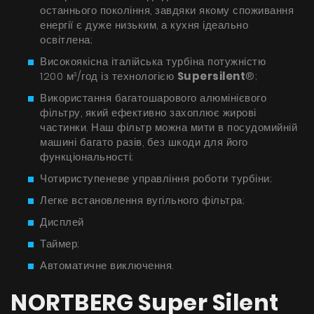
Поради
останнього покоління, завдяки якому споживання
енергії є дуже низьким, а кухня ідеально
Сервіс
освітлена;
Високоякісна італійська турбіна потужністю
Інструкції
1200 м³/год із технологією
Supersilent
®;
Використання багатошарового алюмінієвого
фільтру, який ефективно захоплює жирові
частинки. Наш фільтр можна мити в посудомийній
машині багато разів, без шкоди для його
функціональності;
Чотириступеневе управління роботи турбіни;
Легке встановлення вугільного фільтра;
Дисплей
Таймер;
Автоматичне виключення.
NORTBERG Super Silent