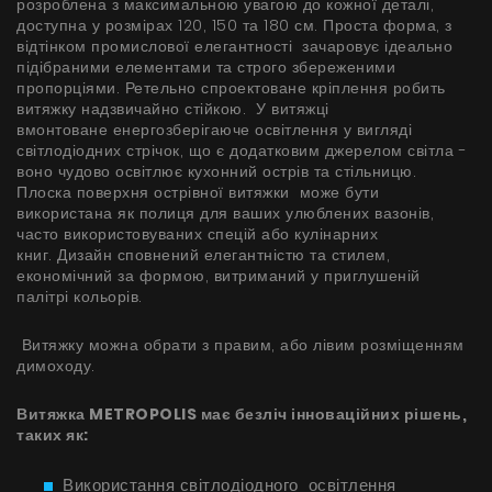
розроблена з максимальною увагою до кожної деталі,
БАЧИТИ ВСЕ
доступна у розмірах 120, 150 та 180 см. Проста форма, з
Серія Super Silent
відтінком промислової елегантності зачаровує ідеально
підібраними елементами та строго збереженими
Nortberg Тихий Дім
пропорціями. Ретельно спроектоване кріплення робить
Витяжки з турбіною на даху будинку
витяжку надзвичайно стійкою. У витяжці
FAQ - часті питання
вмонтоване енергозберігаюче освітлення у вигляді
світлодіодних стрічок, що є додатковим джерелом світла -
Nortberg Тиха Кухня
воно чудово освітлює кухонний острів та стільницю.
Витяжки з турбіною за межами кухнної кімнати
Плоска поверхня острівної витяжки може бути
використана як полиця для ваших улюблених вазонів,
часто використовуваних спецій або кулінарних
книг. Дизайн сповнений елегантністю та стилем,
БАЧИТИ ВСЕ
економічний за формою, витриманий у приглушеній
палітрі кольорів.
Витяжку можна обрати з правим, або лівим розміщенням
Технічна підтримка
димоходу.
FAQ
Витяжка METROPOLIS має безліч інноваційних рішень,
таких як:
Гарантія
Використання світлодіодного освітлення