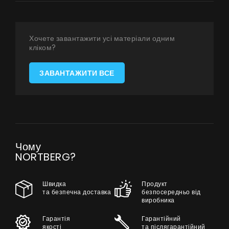
Співпраця
Контакти
Хочете завантажити усі матеріали одним
кліком?
ЗАВАНТАЖИТИ ВСЕ
UA
|
RU
Чому
NORTBERG?
Швидка
Продукт
та безпечна доставка
безпосередньо від
виробника
Гарантія
Гарантійний
якості
та післягарантійний