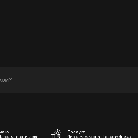
Віртуальний салон
Де придбати
Галерея
Акції
Співпраця
Контакти
іком?
UA
|
RU
идка
Продукт
безпечна доставка
безпосередньо від виробника