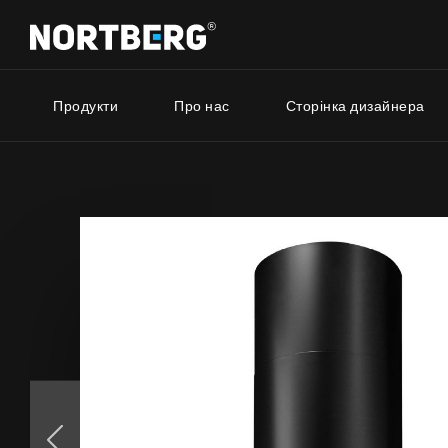
Продукти
Про нас
Сторінка дизайнера
Серія 
Новинки
Порадник
Витяжки Острівні
Витяжки Пристінні
Nortberg 
Витяжки Вбудовані
Витяжки з
Витяжки Рустикальні
будинку
Витяжки Стельові
Nortberg 
Витяжки Циліндричні
Витяжки з
Витяжки Декоративні
кухнної к
Витяжки Повновбудовані
Витяжки Телескопічні
Витяжки Інтегровані
БАЧИТИ ВСЕ