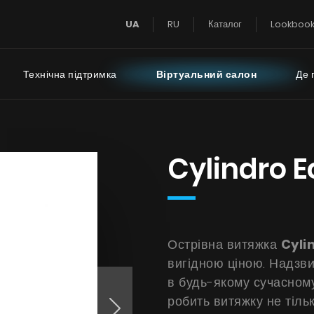
UA
RU
Каталог
Lookboo
Технічна підтримка
Віртуальний салон
Де 
Super Silent
Інструкції
FAQ - часті пи
Cylindro E
Тихий Дім
 турбіною на даху
Тиха Кухня
Острівна витяжка
Cyli
 турбіною за межами
вигідною ціною. Надзви
імнати
в будь-якому сучасному
робить витяжку не тіль
БАЧИТИ ВСЕ
БАЧИТИ ВСЕ