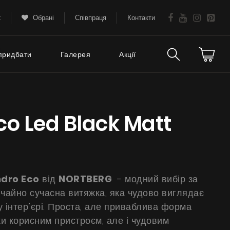
k
Обрані
Співпраця
Контакти
придбати
Галерея
Акції
Технічна підтримка
тання
co Led Black Matt
FAQ
Гарантія
Поради
ndro Eco
від
NORTBERG
- модний вибір за
Сервіс
чайно сучасна витяжка, яка чудово виглядає
 інтер’єрі. Проста, але приваблива форма
Інструкції
ки корисним пристроєм, але і чудовим