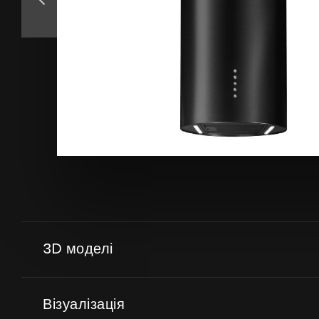
Аксесуари
Взірці кольорів
3D моделі
Візуалізація