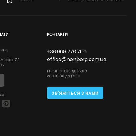
НАТИ
КОНТАКТИ
аїна
+38 068 778 71 16
office@nortberg.com.ua
6А офіс 73
ль
пн - пт з 9:00 до 18:00
сб з 10:00 до 17:00
ЗВ'ЯЖІТЬСЯ З НАМИ
ах: