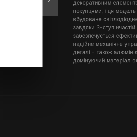
декоративним елементом
покупцями, і ця модель
вбудоване світлодіодне
завдяки 3-ступінчастій 
забезпечується ефектив
надійне механічне упр
деталі - також алюмініє
домінуючий матеріал о
Продукти
Про нас
Сторінка дизайнера
Технічна підтримка