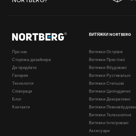
NORTBERG?
ВИТЯЖКИ NORTBERG
Про нас
Витяжки Острівні
Сторінка дизайнера
Витяжки Пристінні
Де придбати
Витяжки Вбудовані
Галерея
Витяжки Рустикальні
Технологія
Витяжки Стельові
Співпраця
Витяжки Циліндричні
Блог
Витяжки Декоративні
Контакти
Витяжки Повновбудован
Витяжки Телескопічні
Витяжки Інтегровані
Аксесуари