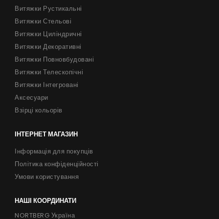
Співпраця
Витяжки Рустикальні
Витяжки Стельові
Контакти
Витяжки Циліндричні
Витяжки Декоративні
Витяжки Повновбудовані
UA
|
RU
Витяжки Телескопічні
Витяжки Інтегровані
Аксесуари
Взірці кольорів
ІНТЕРНЕТ МАГАЗИН
Інформація для покупців
Політика конфіденційності
Умови користування
НАШІ КООРДИНАТИ
NORTBERG Україна