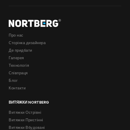
Поради
Сервіс
Інструкції
Про нас
Сторінка дизайнера
Продукти
Де придбати
Про нас
Галерея
Технологія
Сторінка дизайнера
Співпраця
Технічна підтримка
Блог
Контакти
Віртуальний салон
Де придбати
ВИТЯЖКИ NORTBERG
Галерея
Витяжки Острівні
Витяжки Пристінні
Акції
Витяжки Вбудовані