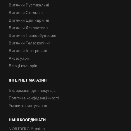
Співпраця
Витяжки Рустикальні
Витяжки Стельові
Контакти
Витяжки Циліндричні
Витяжки Декоративні
Витяжки Повновбудовані
UA
|
RU
Витяжки Телескопічні
Витяжки Інтегровані
Аксесуари
Взірці кольорів
ІНТЕРНЕТ МАГАЗИН
Інформація для покупців
Політика конфіденційності
Умови користування
НАШІ КООРДИНАТИ
NORTBERG Україна