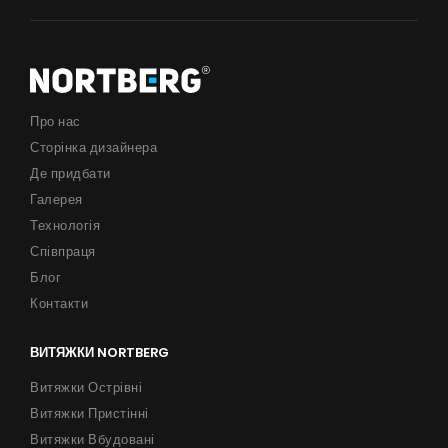
Поради
Сервіс
Інструкції
Про нас
Сторінка дизайнера
Продукти
Де придбати
Про нас
Галерея
Технологія
Сторінка дизайнера
Співпраця
Технічна підтримка
Блог
Контакти
Віртуальний салон
Де придбати
ВИТЯЖКИ NORTBERG
Галерея
Витяжки Острівні
Витяжки Пристінні
Акції
Витяжки Вбудовані