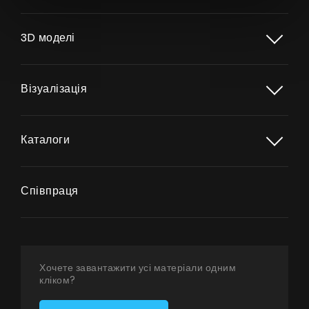
3D моделі
Продукти
Візуалізація
Про нас
Сторінка дизайнера
Каталоги
Технічна підтримка
Віртуальний салон
Співпраця
Де придбати
Галерея
Акції
Хочете завантажити усі матеріали одним
кліком?
Співпраця