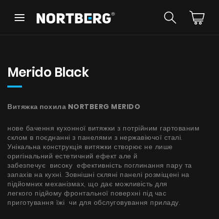
Назад
Назад
Порадник
Новинки
Витяжки Острівні
Merido Black
Витяжки Пристінні
Витяжки Вбудовані
Витяжки Рустикальні
Витяжка похила NORTBERG MERIDO
Витяжки Стельові
БАЧИТИ ВСЕ
Витяжки Циліндричні
нове бачення кухонної витяжки з потрійним гартованим
Витяжки Декоративні
склом в поєднанні з панелями з нержавіючої сталі.
Витяжки Повновбудовані
Унікальна конструкція витяжки створює не лише
оригінальний естетичний ефект але й
Витяжки Телескопічні
Інструкції
забезпечує високу ефективність поглинання пару та
Витяжки Інтегровані
запахів на кухні. Зовнішні скляні панелі розміщені на
Аксесуари
підйомних механізмах, що дає можливість для
Взірці кольорів
легкого підйому фронтальної поверхні під час
приготування їжі чи для обслуговування приладу.