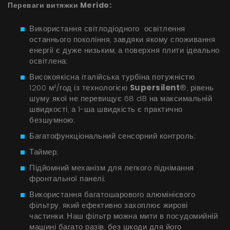
Переваги витяжки Merido:
БАЧИТИ ВСЕ
Серія Super Silent
Використання світлодіодного освітлення
Nortberg Тихий Дім
останнього покоління, завдяки якому споживання
Витяжки з турбіною на даху будинку
енергії є дуже низьким, а поверхня плити ідеально
FAQ - часті питання
освітлена;
Nortberg Тиха Кухня
Високоякісна італійська турбіна потужністю
Витяжки з турбіною за межами кухнної кімнати
1200 м³/год із технологією
Supersilent
®, рівень
шуму якої не перевищує 68 dB на максимальній
швидкості, а 1-ша швидкість є практично
безшумною;
БАЧИТИ ВСЕ
Багатофункціональний сенсорний контроль;
Таймер;
Технічна підтримка
Підйомний механізм для легкого піднімання
фронтальної панелі;
FAQ
Використання багатошарового алюмінієвого
фільтру, який ефективно захоплює жирові
Гарантія
частинки. Наш фільтр можна мити в посудомийній
машині багато разів, без шкоди для його