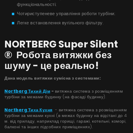
Поради
функціональності;
Чотириступеневе управління роботи турбіни;
Сервіс
Легке встановлення вугільного фільтру.
Інструкції
NORTBERG Super Silent
® Робота витяжки без
шуму - це реально!
Дана модель витяжки сумісна з системами:
Nortberg Тихий Дім
-
витяжна система з розміщенням
турбіни за межами будинку (на фасаді будинку).
Nortberg Тиха Кухня
- витяжна система з розміщенням
турбіни за межами кухні (в межах будинку на відстані до 4
м. від приладу, наприклад горищі, гаражі, котельні, коморі,
балконі та інших підсобних приміщеннях).