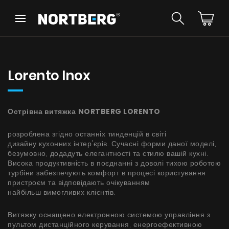
Назад
Назад
Порадник
Новинки
Витяжки Острівні
Lorento Inox
Витяжки Пристінні
Витяжки Вбудовані
Витяжки Рустикальні
Острівна витяжка
NORTBERG LORENTO
Витяжки Стельові
БАЧИТИ ВСЕ
Витяжки Циліндричні
розроблена згідно останніх тинденцій в світі
Витяжки Декоративні
дизайну кухонних інтер'єрів. Сучасні форми даної моделі,
Витяжки Повновбудовані
безумовно, додадуть елегантності та стилю вашій кухні.
Висока продуктивність в поєднанні з доволі тихою роботою
Витяжки Телескопічні
Інструкції
турбіни забезпечують комфорт в процесі користування
Витяжки Інтегровані
пристроєм та відповідають очікуванням
Аксесуари
найбільш вимогливих клієнтів.
Взірці кольорів
Витяжку оснащено електронною системою управління з
пультом дистанційного керування, енергоефективною