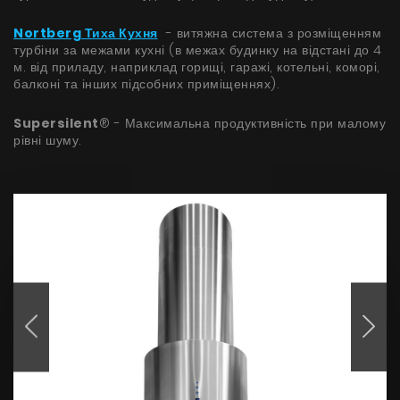
Nortberg Тиха Кухня
- витяжна система з розміщенням
турбіни за межами кухні (в межах будинку на відстані до 4
м. від приладу, наприклад горищі, гаражі, котельні, коморі,
балконі та інших підсобних приміщеннях).
Supersilent
® - Максимальна продуктивність при малому
рівні шуму.