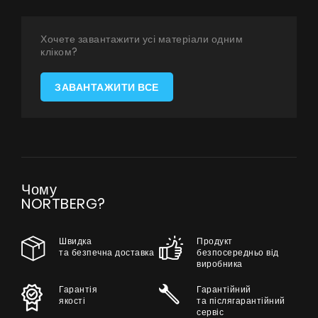
Співпраця
Хочете завантажити усі матеріали одним
Контакти
кліком?
ЗАВАНТАЖИТИ ВСЕ
UA
|
RU
Чому
NORTBERG?
Швидка
Продукт
та безпечна доставка
безпосередньо від
виробника
Гарантія
Гарантійний
якості
та післягарантійний
сервіс