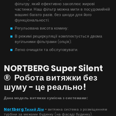
Поради
фільтру, який ефективно захоплює жирові
частинки. Наш фільтр можна мити в посудомийній
Сервіс
машині багато разів, без шкоди для його
функціональності;
Інструкції
Регульована висота комину;
В режимі рециркуляції комплектується двома
вугільними фільтрами (опція);
Легко очищати та обслуговувати.
NORTBERG Super Silent
® Робота витяжки без
шуму - це реально!
Дана модель витяжки сумісна з системами:
Nortberg Тихий Дім
-
витяжна система з розміщенням
турбіни за межами будинку (на фасаді будинку).