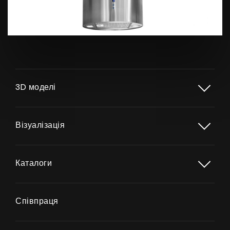
Продукти
3D моделі
Про нас
Візуалізація
Сторінка дизайнера
Технічна підтримка
Каталоги
Віртуальний салон
Де придбати
Співпраця
Галерея
Акції