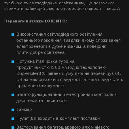
турбіною та світлодіодним освітленням, що дозволило
БАЧИТИ ВСЕ
Серія Super Silent
отримати найвищий рівень енергоефективності - клас А
Nortberg Тихий Дім
Переваги витяжки LORENTO:
Витяжки з турбіною на даху будинку
FAQ - часті питання
Використання світлодіодного освітлення
останнього покоління, завдяки якому споживання
Nortberg Тиха Кухня
електроенергії є дуже низьким, а поверхня
Витяжки з турбіною за межами кухнної кімнати
плити добре освітлена;
Потужна італійська турбіна
продуктивністю 1200 м³/год із технологією
БАЧИТИ ВСЕ
Supersilent®, рівень шуму якої не перевищує 68
dB на максимальній швидкості, а 1-ша швидкість є
практично безшумною.
Технічна підтримка
Багатофункціональний електронний контроль з
дисплеєм та підсвіткою;
FAQ
Таймер;
Пульт ДК входить в комплект поставки;
Гарантія
Застосування багатошарового алюмінієвого