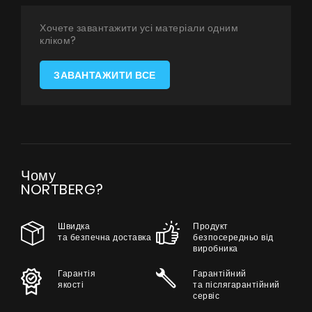
БАЧИТИ ВСЕ
Серія Super Silent
Хочете завантажити усі матеріали одним
кліком?
Nortberg Тихий Дім
Витяжки з турбіною на даху будинку
FAQ - часті питання
ЗАВАНТАЖИТИ ВСЕ
Nortberg Тиха Кухня
Витяжки з турбіною за межами кухнної кімнати
БАЧИТИ ВСЕ
Чому
NORTBERG?
Технічна підтримка
Швидка
Продукт
та безпечна доставка
безпосередньо від
виробника
FAQ
Гарантія
Гарантійний
якості
та післягарантійний
Гарантія
сервіс