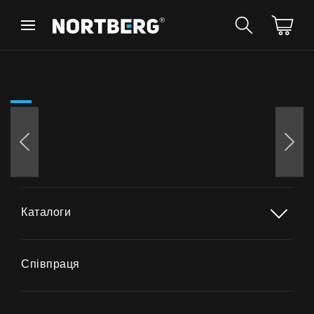
Назад
Назад
Порадник
Новинки
Витяжки Острівні
Витяжки Пристінні
Витяжки Вбудовані
Витяжки Рустикальні
Витяжки Стельові
БАЧИТИ ВСЕ
Витяжки Циліндричні
Витяжки Декоративні
Витяжки Повновбудовані
Каталоги
Витяжки Телескопічні
Інструкції
Витяжки Інтегровані
Аксесуари
Співпраця
Взірці кольорів