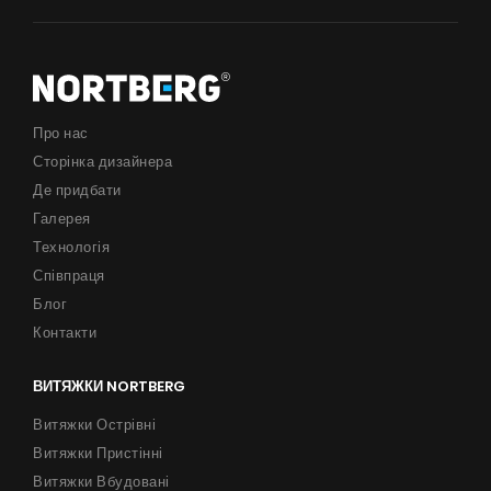
Поради
Сервіс
Інструкції
Про нас
Сторінка дизайнера
Продукти
Де придбати
Про нас
Галерея
Технологія
Сторінка дизайнера
Співпраця
Технічна підтримка
Блог
Контакти
Віртуальний салон
Де придбати
ВИТЯЖКИ NORTBERG
Галерея
Витяжки Острівні
Витяжки Пристінні
Акції
Витяжки Вбудовані